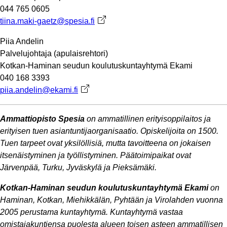
044 765 0605
tiina.maki-gaetz@spesia.fi
Avautuu uuteen välilehteen
Piia Andelin
Palvelujohtaja (apulaisrehtori)
Kotkan-Haminan seudun koulutuskuntayhtymä Ekami
040 168 3393
piia.andelin@ekami.fi
Avautuu uuteen välilehteen
Ammattiopisto Spesia
on ammatillinen erityisoppilaitos ja
erityisen tuen asiantuntijaorganisaatio. Opiskelijoita on 1500.
Tuen tarpeet ovat yksilöllisiä, mutta tavoitteena on jokaisen
itsenäistyminen ja työllistyminen. Päätoimipaikat ovat
Järvenpää, Turku, Jyväskylä ja Pieksämäki.
Kotkan-Haminan seudun koulutuskuntayhtymä Ekami
on
Haminan, Kotkan, Miehikkälän, Pyhtään ja Virolahden vuonna
2005 perustama kuntayhtymä. Kuntayhtymä vastaa
omistajakuntiensa puolesta alueen toisen asteen ammatillisen