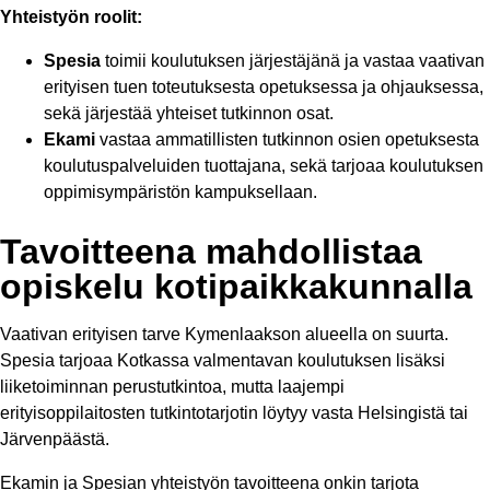
Yhteistyön roolit:
Spesia
toimii koulutuksen järjestäjänä ja vastaa vaativan
erityisen tuen toteutuksesta opetuksessa ja ohjauksessa,
sekä järjestää yhteiset tutkinnon osat.​
Ekami
vastaa ammatillisten tutkinnon osien opetuksesta
koulutuspalveluiden tuottajana, sekä tarjoaa koulutuksen
oppimisympäristön kampuksellaan.
Tavoitteena mahdollistaa
opiskelu kotipaikkakunnalla
Vaativan erityisen tarve Kymenlaakson alueella on suurta.
Spesia tarjoaa Kotkassa valmentavan koulutuksen lisäksi
liiketoiminnan perustutkintoa, mutta laajempi
erityisoppilaitosten tutkintotarjotin löytyy vasta Helsingistä tai
Järvenpäästä.
Ekamin ja Spesian yhteistyön tavoitteena onkin tarjota