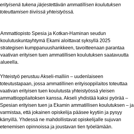
erityisenä tukena järjestettävän ammatillisen koulutuksen
toteuttamisen tiiviissä yhteistyössä.
​Ammattiopisto Spesia ja Kotkan-Haminan seudun
koulutuskuntayhtymä Ekami aloittavat syksyllä 2025
strategisen kumppanuushankkeen, tavoitteenaan parantaa
vaativan erityisen tuen ammatillisen koulutuksen saatavuutta
alueella. ​
Yhteistyö perustuu Akseli-malliin – uudenlaiseen
toteutustapaan, jossa ammatillinen erityisoppilaitos toteuttaa
vaativan erityisen tuen koulutusta yhteistyössä yleisen
ammattioppilaitoksen kanssa. Akseli yhdistää kaksi pyörää –
Spesian erityisen tuen ja Ekamin ammatillisen koulutuksen – ja
varmistaa, että jokainen opiskelija pääsee kyytiin ja pysyy
kärryillä. Yhdessä ne mahdollistavat opiskelijalle sujuvan
etenemisen opinnoissa ja joustavan tien työelämään.