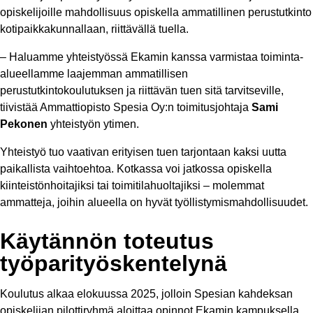
opiskelijoille mahdollisuus opiskella ammatillinen perustutkinto
kotipaikkakunnallaan, riittävällä tuella.​
– Haluamme yhteistyössä Ekamin kanssa varmistaa toiminta-
alueellamme laajemman ammatillisen
perustutkintokoulutuksen ja riittävän tuen sitä tarvitseville,
tiivistää Ammattiopisto Spesia Oy:n toimitusjohtaja
Sami
Pekonen
yhteistyön ytimen.​​
Yhteistyö tuo vaativan erityisen tuen tarjontaan kaksi uutta
paikallista vaihtoehtoa. Kotkassa voi jatkossa opiskella
kiinteistönhoitajiksi tai toimitilahuoltajiksi – molemmat
ammatteja, joihin alueella on hyvät työllistymismahdollisuudet.
Käytännön toteutus
työparityöskentelynä
Koulutus alkaa elokuussa 2025, jolloin Spesian kahdeksan
opiskelijan pilottiryhmä aloittaa opinnot Ekamin kampuksella,