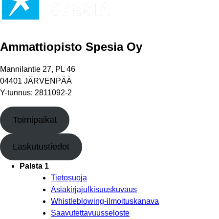
Ammattiopisto Spesia Oy
Mannilantie 27, PL 46
04401 JÄRVENPÄÄ
Y-tunnus: 2811092-2
Toimipaikat
Laskutustiedot
Palsta 1
Tietosuoja
Asiakirjajulkisuuskuvaus
Whistleblowing-ilmoituskanava
Saavutettavuusseloste