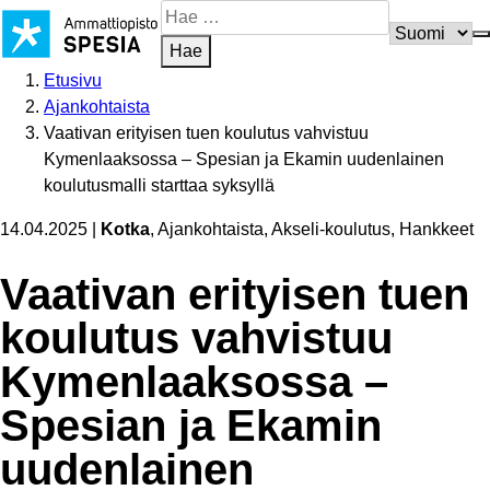
Siirry
Hae
sisältöön
sivustosta
Hae
Etusivu
Ajankohtaista
Vaativan erityisen tuen koulutus vahvistuu
Kymenlaaksossa – Spesian ja Ekamin uudenlainen
koulutusmalli starttaa syksyllä
14.04.2025
|
Kotka
, Ajankohtaista, Akseli-koulutus, Hankkeet
Vaativan erityisen tuen
koulutus vahvistuu
Kymenlaaksossa –
Spesian ja Ekamin
uudenlainen