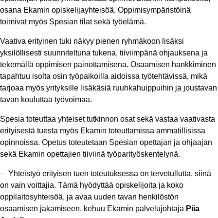
osana Ekamin opiskelijayhteisöä. Oppimisympäristöinä
toimivat myös Spesian tilat sekä työelämä.
Vaativa erityinen tuki näkyy pienen ryhmäkoon lisäksi
yksilöllisesti suunniteltuna tukena, tiiviimpänä ohjauksena ja
tekemällä oppimisen painottamisena. Osaamisen hankkiminen
tapahtuu isolta osin työpaikoilla aidoissa työtehtävissä, mikä
tarjoaa myös yrityksille lisäkäsiä ruuhkahuippuihin ja joustavan
tavan kouluttaa työvoimaa.
Spesia toteuttaa yhteiset tutkinnon osat sekä vastaa vaativasta
erityisestä tuesta myös Ekamin toteuttamissa ammatillisissa
opinnoissa. Opetus toteutetaan Spesian opettajan ja ohjaajan
sekä Ekamin opettajien tiiviinä työparityöskentelynä.
– ​​ Yhteistyö erityisen tuen toteutuksessa on tervetullutta, siinä
on vain voittajia. Tämä hyödyttää opiskelijoita ja koko
oppilaitosyhteisöä, ja avaa uuden tavan henkilöstön
osaamisen jakamiseen, kehuu Ekamin palvelujohtaja
Piia