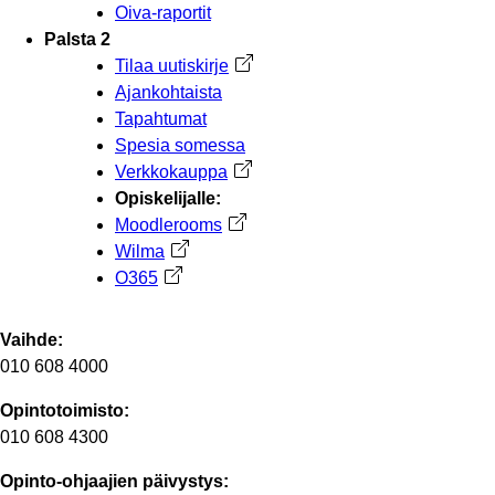
Oiva-raportit
Palsta 2
Tilaa uutiskirje
Avautuu uuteen välilehteen
Ajankohtaista
Tapahtumat
Spesia somessa
Verkkokauppa
Avautuu uuteen välilehteen
Opiskelijalle:
Moodlerooms
Avautuu uuteen välilehteen
Wilma
Avautuu uuteen välilehteen
O365
Avautuu uuteen välilehteen
Vaihde:
010 608 4000
Opintotoimisto:
010 608 4300
Opinto-ohjaajien päivystys: