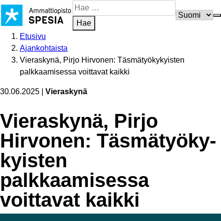
Siirry
Hae
sisältöön
sivustosta
Hae
Etusivu
Ajankohtaista
Vieraskynä, Pirjo Hirvonen: Täsmätyökykyisten
palkkaamisessa voittavat kaikki
30.06.2025
|
Vieraskynä
Vieraskynä, Pirjo
Hirvonen: Täsmä­työ­ky­
kyisten
palkkaamisessa
voittavat kaikki