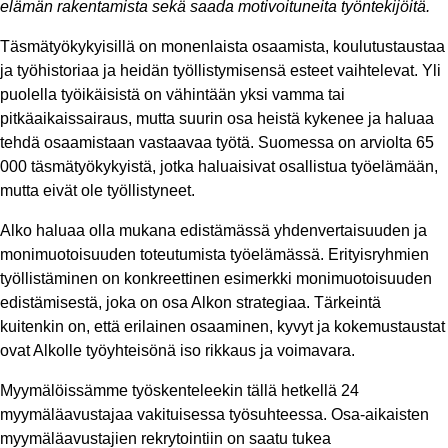
elämän rakentamista sekä saada motivoituneita työntekijöitä.
Täsmätyökykyisillä on monenlaista osaamista, koulutustaustaa
ja työhistoriaa ja heidän työllistymisensä esteet vaihtelevat. Yli
puolella työikäisistä on vähintään yksi vamma tai
pitkäaikaissairaus, mutta suurin osa heistä kykenee ja haluaa
tehdä osaamistaan vastaavaa työtä. Suomessa on arviolta 65
000 täsmätyökykyistä, jotka haluaisivat osallistua työelämään,
mutta eivät ole työllistyneet.
Alko haluaa olla mukana edistämässä yhdenvertaisuuden ja
monimuotoisuuden toteutumista työelämässä. Erityisryhmien
työllistäminen on konkreettinen esimerkki monimuotoisuuden
edistämisestä, joka on osa Alkon strategiaa. Tärkeintä
kuitenkin on, että erilainen osaaminen, kyvyt ja kokemustaustat
ovat Alkolle työyhteisönä iso rikkaus ja voimavara.
Myymälöissämme työskenteleekin tällä hetkellä 24
myymäläavustajaa vakituisessa työsuhteessa. Osa-aikaisten
myymäläavustajien rekrytointiin on saatu tukea