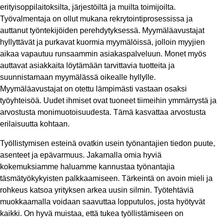
erityisoppilaitoksilta, järjestöiltä ja muilta toimijoilta.
Työvalmentaja on ollut mukana rekrytointiprosessissa ja
auttanut työntekijöiden perehdytyksessä. Myymäläavustajat
hyllyttävät ja purkavat kuormia myymälöissä, jolloin myyjien
aikaa vapautuu runsaammin asiakaspalveluun. Monet myös
auttavat asiakkaita löytämään tarvittavia tuotteita ja
suunnistamaan myymälässä oikealle hyllylle.
Myymäläavustajat on otettu lämpimästi vastaan osaksi
työyhteisöä. Uudet ihmiset ovat tuoneet tiimeihin ymmärrystä ja
arvostusta monimuotoisuudesta. Tämä kasvattaa arvostusta
erilaisuutta kohtaan.
Työllistymisen esteinä ovatkin usein työnantajien tiedon puute,
asenteet ja epävarmuus. Jakamalla omia hyviä
kokemuksiamme haluamme kannustaa työnantajia
täsmätyökykyisten palkkaamiseen. Tärkeintä on avoin mieli ja
rohkeus katsoa yrityksen arkea uusin silmin. Työtehtäviä
muokkaamalla voidaan saavuttaa lopputulos, josta hyötyvät
kaikki. On hyvä muistaa, että tukea työllistämiseen on