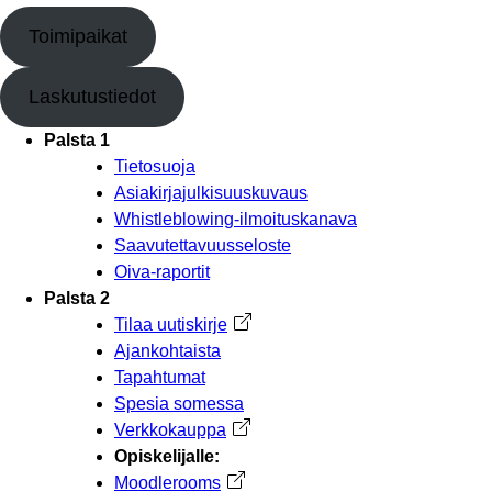
Toimipaikat
Laskutustiedot
Palsta 1
Tietosuoja
Asiakirjajulkisuuskuvaus
Whistleblowing-ilmoituskanava
Saavutettavuusseloste
Oiva-raportit
Palsta 2
Tilaa uutiskirje
Avautuu uuteen välilehteen
Ajankohtaista
Tapahtumat
Spesia somessa
Verkkokauppa
Avautuu uuteen välilehteen
Opiskelijalle:
Moodlerooms
Avautuu uuteen välilehteen