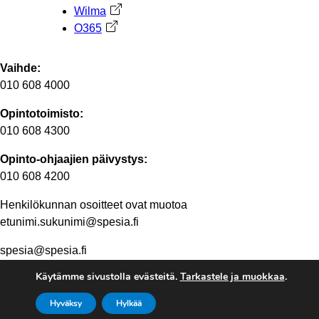
Wilma
Avautuu uuteen välilehteen
O365
Avautuu uuteen välilehteen
Vaihde:
010 608 4000
Opintotoimisto:
010 608 4300
Opinto-ohjaajien päivystys:
010 608 4200
Henkilökunnan osoitteet ovat muotoa
etunimi.sukunimi@spesia.fi
spesia@spesia.fi
Käytämme sivustolla evästeitä.
Tarkastele ja muokkaa
.
Henkilöstön yhteystiedot
Hyväksy
Hylkää
© 2026 Ammattiopisto Spesia