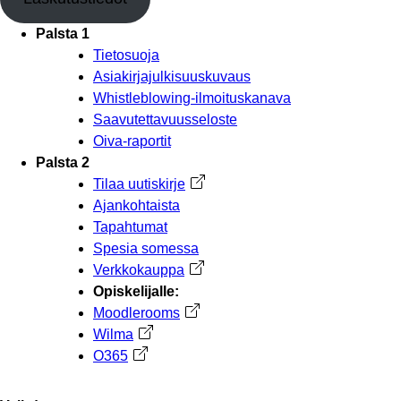
Palsta 1
Tietosuoja
Asiakirjajulkisuuskuvaus
Whistleblowing-ilmoituskanava
Saavutettavuusseloste
Oiva-raportit
Palsta 2
Tilaa uutiskirje
Avautuu uuteen välilehteen
Ajankohtaista
Tapahtumat
Spesia somessa
Verkkokauppa
Avautuu uuteen välilehteen
Opiskelijalle:
Moodlerooms
Avautuu uuteen välilehteen
Wilma
Avautuu uuteen välilehteen
O365
Avautuu uuteen välilehteen