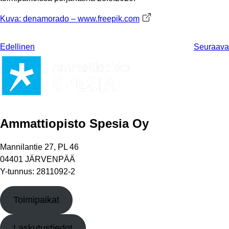
Kuva: denamorado – www.freepik.com
Avautuu uuteen välileht
Edellinen
Seuraava
Ammattiopisto Spesia Oy
Mannilantie 27, PL 46
04401 JÄRVENPÄÄ
Y-tunnus: 2811092-2
Toimipaikat
Laskutustiedot