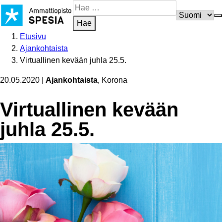
Siirry
Hae
sisältöön
sivustosta
Hae
Etusivu
Ajankohtaista
Virtuallinen kevään juhla 25.5.
20.05.2020
|
Ajankohtaista
, Korona
Virtuallinen kevään
juhla 25.5.