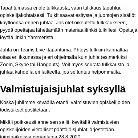
Tapahtumassa ei ole tulkkausta, vaan tulkkaus tapahtuu
opiskelijakohtaisesti. Tulkit saavat esityste ja juontojen sisällöt
käyttöönsä ennen juhlaa. Jos olet oikeutettu tulkkaukseen,
pyydä opettajaa lähettämään materiaalilinkki tulkillesi. Opettaja
löytää linkin Yammerista.
Juhla on Teams Live -tapahtuma. Yhteys tulkkiin kannattaa
ottaa eri ikkunassa ja eri ohjelmalla kuin juhla (esimerkiksi
Zoom, Skype tai Hangouts). Voit myös seurata tulkkausta ja
juhlaa kahdella eri laitteella, jos se tuntuu helpommalta.
Valmistujaisjuhlat syksyllä
Koska juhlimme keväällä etänä, valmistuvien opiskelijoiden
todistukset postitetaan.
Mikäli poikkeustilanne sen sallii, keväällä valmistuvien
opiskelijoiden vieralliset päättäjäisjuhlat järjestetään
toimipaikoissa perjantaina 28.8.2020.