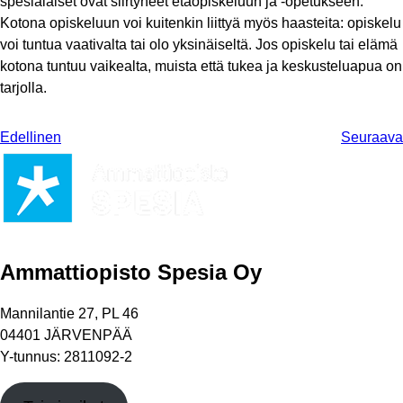
spesialaiset ovat siirtyneet etäopiskeluun ja -opetukseen.
Kotona opiskeluun voi kuitenkin liittyä myös haasteita: opiskelu
voi tuntua vaativalta tai olo yksinäiseltä. Jos opiskelu tai elämä
kotona tuntuu vaikealta, muista että tukea ja keskusteluapua on
tarjolla.
Edellinen
Seuraava
Ammattiopisto Spesia Oy
Mannilantie 27, PL 46
04401 JÄRVENPÄÄ
Y-tunnus: 2811092-2