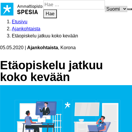
Siirry
Hae
sisältöön
sivustosta
Hae
Etusivu
Ajankohtaista
Etäopiskelu jatkuu koko kevään
05.05.2020
|
Ajankohtaista
, Korona
Etäopiskelu jatkuu
koko kevään