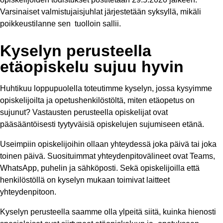
Varsinaiset valmistujaisjuhlat järjestetään syksyllä, mikäli
poikkeustilanne sen tuolloin sallii.
Kyselyn perusteella
etäopiskelu sujuu hyvin
Huhtikuu loppupuolella toteutimme kyselyn, jossa kysyimme
opiskelijoilta ja opetushenkilöstöltä, miten etäopetus on
sujunut? Vastausten perusteella opiskelijat ovat
pääsääntöisesti tyytyväisiä opiskelujen sujumiseen etänä.
Useimpiin opiskelijoihin ollaan yhteydessä joka päivä tai joka
toinen päivä. Suosituimmat yhteydenpitovälineet ovat Teams,
WhatsApp, puhelin ja sähköposti. Sekä opiskelijoilla että
henkilöstöllä on kyselyn mukaan toimivat laitteet
yhteydenpitoon.
Kyselyn perusteella saamme olla ylpeitä siitä, kuinka hienosti