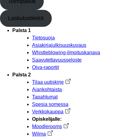
Toimipaikat
Laskutustiedot
Palsta 1
Tietosuoja
Asiakirjajulkisuuskuvaus
Whistleblowing-ilmoituskanava
Saavutettavuusseloste
Oiva-raportit
Palsta 2
Tilaa uutiskirje
Avautuu uuteen välilehteen
Ajankohtaista
Tapahtumat
Spesia somessa
Verkkokauppa
Avautuu uuteen välilehteen
Opiskelijalle:
Moodlerooms
Avautuu uuteen välilehteen
Wilma
Avautuu uuteen välilehteen