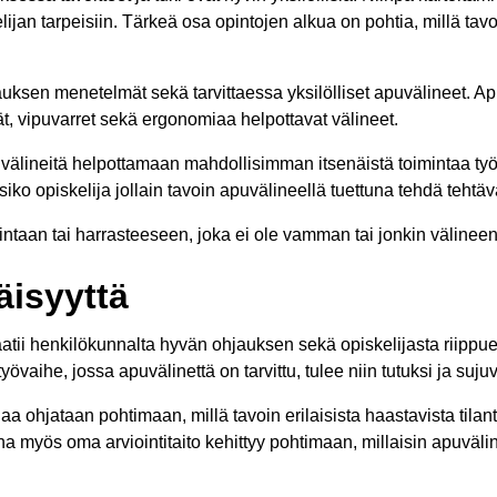
lijan tarpeisiin. Tärkeä osa opintojen alkua on pohtia, millä t
uksen menetelmät sekä tarvittaessa yksilölliset apuvälineet. Ap
nät, vipuvarret sekä ergonomiaa helpottavat välineet.
apuvälineitä helpottamaan mahdollisimman itsenäistä toimintaa 
iko opiskelija jollain tavoin apuvälineellä tuettuna tehdä tehtä
intaan tai harrasteeseen, joka ei ole vamman tai jonkin välineen
äisyyttä
tii henkilökunnalta hyvän ohjauksen sekä opiskelijasta riippuen
yövaihe, jossa apuvälinettä on tarvittu, tulee niin tutuksi ja su
a ohjataan pohtimaan, millä tavoin erilaisista haastavista tilante
na myös oma arviointitaito kehittyy pohtimaan, millaisin apuväline