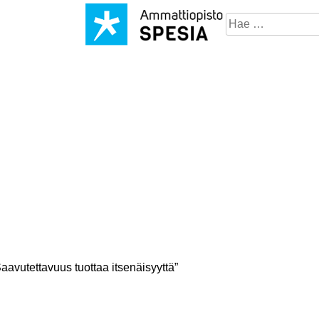
Hae
sivustosta
avutettavuus tuottaa itsenäisyyttä”