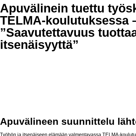
Apuvälinein tuettu työs
TELMA-koulutuksessa 
”Saavutettavuus tuotta
itsenäisyyttä”
Apuvälineen suunnittelu lähte
Työhön ja itsenäiseen elämään valmentavassa TELMA-koulutuksessa