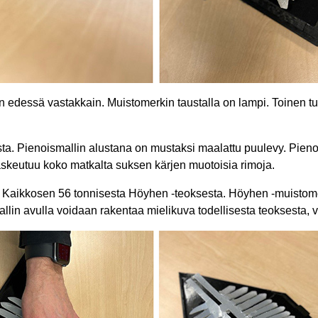
dessä vastakkain. Muistomerkin taustalla on lampi. Toinen tu
a. Pienoismallin alustana on mustaksi maalattu puulevy. Pien
askeutuu koko matkalta suksen kärjen muotoisia rimoja.
a Kaikkosen 56 tonnisesta Höyhen -teoksesta. Höyhen -muisto
n avulla voidaan rakentaa mielikuva todellisesta teoksesta, vert