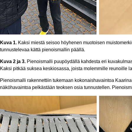
Kuva 1.
Kaksi miestä seisoo höyhenen muotoisen muistomerkin e
tunnustelevaa kättä pienoismallin päällä.
Kuva 2 ja 3.
Pienoismalli puupöydällä kahdesta eri kuvakulmast
Kaksi pitkää suksea keskiosassa, joista molemmille reunoille l
Pienoismalli rakennettiin tukemaan kokonaishavaintoa Kaarin
näköhavaintoa pelkästään teoksen osia tunnustellen. Pienoismalli