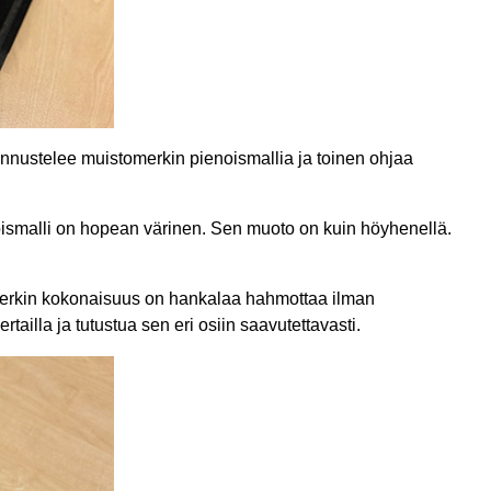
nnustelee muistomerkin pienoismallia ja toinen ohjaa
oismalli on hopean värinen. Sen muoto on kuin höyhenellä.
merkin kokonaisuus on hankalaa hahmottaa ilman
ailla ja tutustua sen eri osiin saavutettavasti.