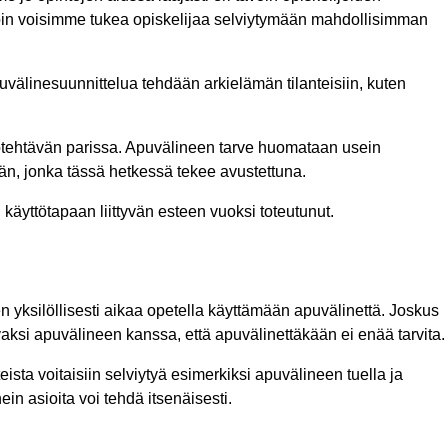
avoin voisimme tukea opiskelijaa selviytymään mahdollisimman
uvälinesuunnittelua tehdään arkielämän tilanteisiin, kuten
työtehtävän parissa. Apuvälineen tarve huomataan usein
vän, jonka tässä hetkessä tekee avustettuna.
 käyttötapaan liittyvän esteen vuoksi toteutunut.
 yksilöllisesti aikaa opetella käyttämään apuvälinettä. Joskus
juvaksi apuvälineen kanssa, että apuvälinettäkään ei enää tarvita.
ista voitaisiin selviytyä esimerkiksi apuvälineen tuella ja
in asioita voi tehdä itsenäisesti.