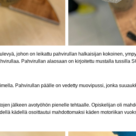
levyä, johon on leikattu pahvirullan halkaisijan kokoinen, ymp
ahvirullaa. Pahvirullan alaosaan on kirjoitettu mustalla tussilla
timella. Pahvirullan päälle on vedetty muovipussi, jonka suuau
tojen jälkeen avotyöhön pienelle tehtaalle. Opiskelijan oli mahdo
llä kädellä osoittautui mahdottomaksi käden motoriikan vuoksi,