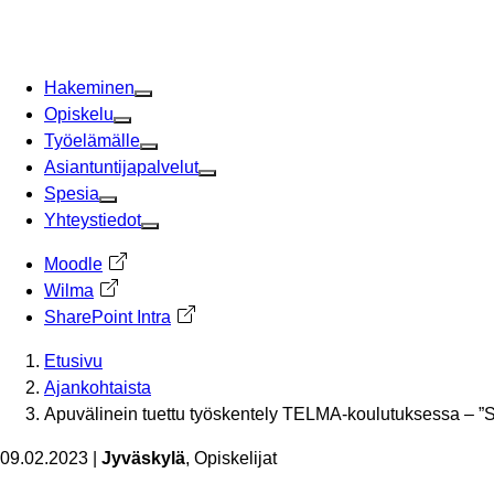
Siirry
sisältöön
Hakeminen
Opiskelu
Työelämälle
Asiantuntijapalvelut
Spesia
Yhteystiedot
Moodle
Avautuu uuteen välilehteen
Wilma
Avautuu uuteen välilehteen
SharePoint Intra
Avautuu uuteen välilehteen
Etusivu
Ajankohtaista
Apuvälinein tuettu työskentely TELMA-koulutuksessa – ”Sa
09.02.2023
|
Jyväskylä
, Opiskelijat