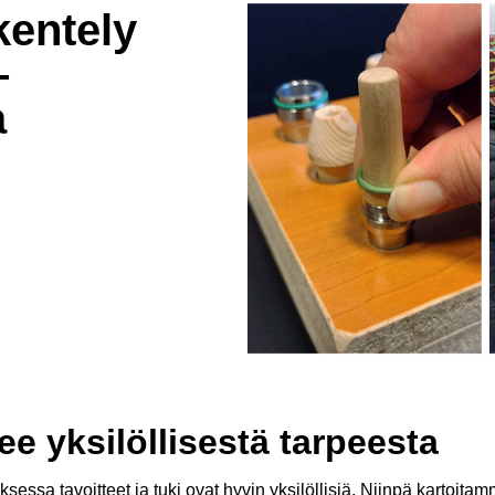
kentely
–
a
e yksilöllisestä tarpeesta
 tavoitteet ja tuki ovat hyvin yksilöllisiä. Niinpä kartoitamme