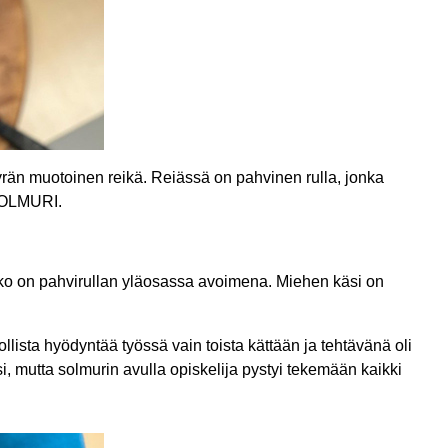
yrän muotoinen reikä. Reiässä on pahvinen rulla, jonka
 SOLMURI.
kko on pahvirullan yläosassa avoimena. Miehen käsi on
llista hyödyntää työssä vain toista kättään ja tehtävänä oli
 mutta solmurin avulla opiskelija pystyi tekemään kaikki