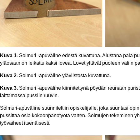
Kuva 1.
Solmuri -apuväline edestä kuvattuna. Alustana pala puu
yläosaan on leikattu kaksi lovea. Lovet yltävät puoleen väliin p
Kuva 2.
Solmuri -apuväline yläviistosta kuvattuna.
Kuva 3.
Solmuri -apuväline kiinnitettynä pöydän reunaan puris
laittamassa pussiin ruuvin.
Solmuri-apuväline suunniteltiin opiskelijalle, joka suuntasi opin
pussittaa osia kokoonpanotyötä varten. Solmujen tekeminen yhde
työvaiheet itsenäisesti.