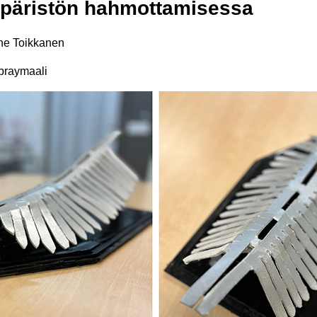
päristön hahmottamisessa
e Toikkanen
spraymaali