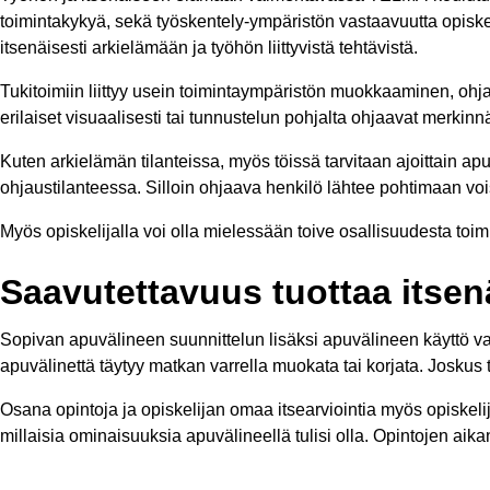
toimintakykyä, sekä työskentely-ympäristön vastaavuutta opiske
itsenäisesti arkielämään ja työhön liittyvistä tehtävistä.
Tukitoimiin liittyy usein toimintaympäristön muokkaaminen, ohja
erilaiset visuaalisesti tai tunnustelun pohjalta ohjaavat merkin
Kuten arkielämän tilanteissa, myös töissä tarvitaan ajoittain 
ohjaustilanteessa. Silloin ohjaava henkilö lähtee pohtimaan vois
Myös opiskelijalla voi olla mielessään toive osallisuudesta toim
Saavutettavuus tuottaa itsen
Sopivan apuvälineen suunnittelun lisäksi apuvälineen käyttö vaa
apuvälinettä täytyy matkan varrella muokata tai korjata. Joskus t
Osana opintoja ja opiskelijan omaa itsearviointia myös opiskelija
millaisia ominaisuuksia apuvälineellä tulisi olla. Opintojen aika