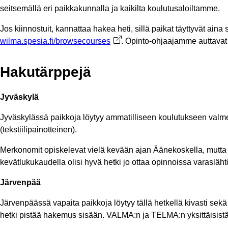
seitsemällä eri paikkakunnalla ja kaikilta koulutusaloiltamme.
Jos kiinnostuit, kannattaa hakea heti, sillä paikat täyttyvät ai
wilma.spesia.fi/browsecourses
Avautuu uuteen välilehteen
. Opinto-ohjaajamme auttavat
Hakutärppejä
Jyväskylä
Jyväskylässä paikkoja löytyy ammatilliseen koulutukseen valment
(tekstiilipainotteinen).
Merkonomit opiskelevat vielä kevään ajan Äänekoskella, mutta s
kevätlukukaudella olisi hyvä hetki jo ottaa opinnoissa varasläht
Järvenpää
Järvenpäässä vapaita paikkoja löytyy tällä hetkellä kivasti sekä
hetki pistää hakemus sisään. VALMA:n ja TELMA:n yksittäisistä p