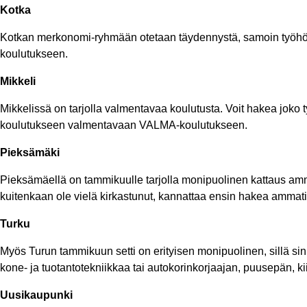
Kotka
Kotkan merkonomi-ryhmään otetaan täydennystä, samoin työh
koulutukseen.
Mikkeli
Mikkelissä on tarjolla valmentavaa koulutusta. Voit hakea jok
koulutukseen valmentavaan VALMA-koulutukseen.
Pieksämäki
Pieksämäellä on tammikuulle tarjolla monipuolinen kattaus ammatt
kuitenkaan ole vielä kirkastunut, kannattaa ensin hakea ammat
Turku
Myös Turun tammikuun setti on erityisen monipuolinen, sillä sinne
kone- ja tuotantotekniikkaa tai autokorinkorjaajan, puusepän, ki
Uusikaupunki