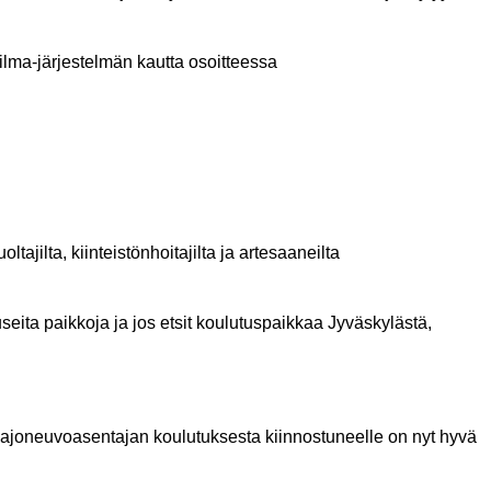
Wilma-järjestelmän kautta osoitteessa
ilta, kiinteistönhoitajilta ja artesaaneilta
ita paikkoja ja jos etsit koulutuspaikkaa Jyväskylästä,
tai ajoneuvoasentajan koulutuksesta kiinnostuneelle on nyt hyvä