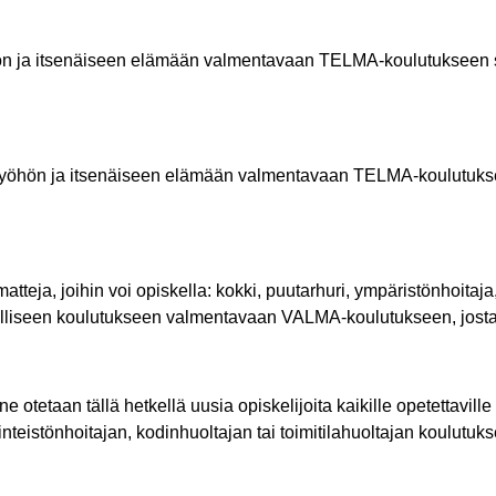
ön ja itsenäiseen elämään valmentavaan TELMA-koulutukseen 
o työhön ja itsenäiseen elämään valmentavaan TELMA-koulutukse
eja, joihin voi opiskella: kokki, puutarhuri, ympäristönhoitaja,
illiseen koulutukseen valmentavaan VALMA-koulutukseen, josta o
 otetaan tällä hetkellä uusia opiskelijoita kaikille opetettaville
inteistönhoitajan, kodinhuoltajan tai toimitilahuoltajan koulutuk