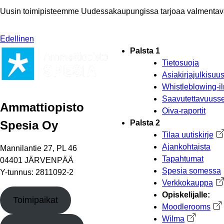
Uusin toimipisteemme Uudessakaupungissa tarjoaa valmentava
Edellinen
Palsta 1
Tietosuoja
Asiakirjajulkisu
Whistleblowing-i
Saavutettavuusse
Ammattiopisto
Oiva-raportit
Spesia Oy
Palsta 2
Tilaa uutiskirje
Av
Ajankohtaista
Mannilantie 27, PL 46
Tapahtumat
04401 JÄRVENPÄÄ
Spesia somessa
Y-tunnus: 2811092-2
Verkkokauppa
Av
Opiskelijalle:
Toimipaikat
Moodlerooms
Ava
Wilma
Avautuu uu