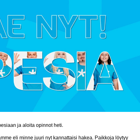
siaan ja aloita opinnot heti.
me eli minne juuri nyt kannattaisi hakea. Paikkoja löytyy