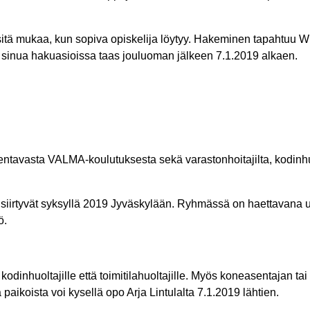
na sitä mukaa, kun sopiva opiskelija löytyy. Hakeminen tapahtuu 
 sinua hakuasioissa taas jouluoman jälkeen 7.1.2019 alkaen.
avasta VALMA-koulutuksesta sekä varastonhoitajilta, kodinhuoltaj
iirtyvät syksyllä 2019 Jyväskylään. Ryhmässä on haettavana use
ö.
 kodinhuoltajille että toimitilahuoltajille. Myös koneasentajan 
aikoista voi kysellä opo Arja Lintulalta 7.1.2019 lähtien.