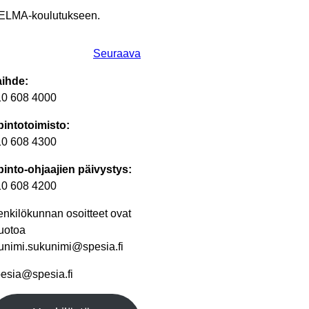
TELMA-koulutukseen.
Seuraava
aihde:
10 608 4000
intotoimisto:
10 608 4300
into-ohjaajien päivystys:
10 608 4200
nkilökunnan osoitteet ovat
uotoa
unimi.sukunimi@spesia.fi
esia@spesia.fi