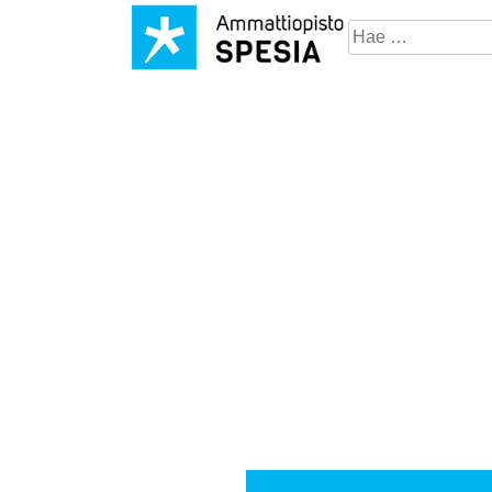
Hae
sivustosta