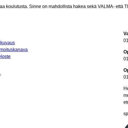
a koulutusta. Sinne on mahdollista hakea sekä VALMA- että 
V
0
uskuvaus
lmoituskanava
Op
loste
0
Op
autuu uuteen välilehteen
0
He
m
et
autuu uuteen välilehteen
sp
utuu uuteen välilehteen
teen välilehteen