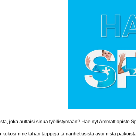
ta, joka auttaisi sinua työllistymään? Hae nyt Ammattiopisto Spe
 kokosimme tähän tärppejä tämänhetkisistä avoimista paikoistam