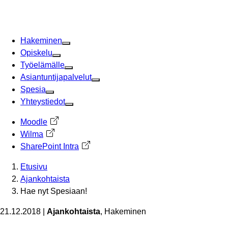
Siirry
sisältöön
Hakeminen
Opiskelu
Työelämälle
Asiantuntijapalvelut
Spesia
Yhteystiedot
Moodle
Avautuu uuteen välilehteen
Wilma
Avautuu uuteen välilehteen
SharePoint Intra
Avautuu uuteen välilehteen
Etusivu
Ajankohtaista
Hae nyt Spesiaan!
21.12.2018
|
Ajankohtaista
, Hakeminen