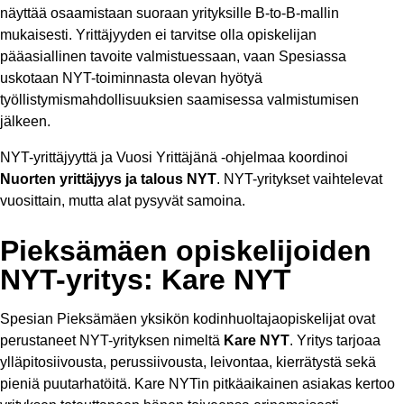
näyttää osaamistaan suoraan yrityksille B-to-B-mallin
mukaisesti. Yrittäjyyden ei tarvitse olla opiskelijan
pääasiallinen tavoite valmistuessaan, vaan Spesiassa
uskotaan NYT-toiminnasta olevan hyötyä
työllistymismahdollisuuksien saamisessa valmistumisen
jälkeen.
NYT-yrittäjyyttä ja Vuosi Yrittäjänä -ohjelmaa koordinoi
Nuorten yrittäjyys ja talous NYT
.
NYT-yritykset vaihtelevat
vuosittain, mutta alat pysyvät samoina.
Pieksämäen opiskelijoiden
NYT-yritys: Kare NYT
Spesian Pieksämäen yksikön kodinhuoltajaopiskelijat ovat
perustaneet NYT-yrityksen nimeltä
Kare NYT
. Yritys tarjoaa
ylläpitosiivousta, perussiivousta, leivontaa, kierrätystä sekä
pieniä puutarhatöitä. Kare NYTin pitkäaikainen asiakas kertoo