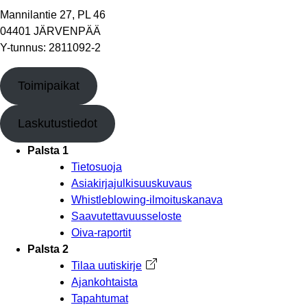
Mannilantie 27, PL 46
04401 JÄRVENPÄÄ
Y-tunnus: 2811092-2
Toimipaikat
Laskutustiedot
Palsta 1
Tietosuoja
Asiakirjajulkisuuskuvaus
Whistleblowing-ilmoituskanava
Saavutettavuusseloste
Oiva-raportit
Palsta 2
Tilaa uutiskirje
Avautuu uuteen välilehteen
Ajankohtaista
Tapahtumat