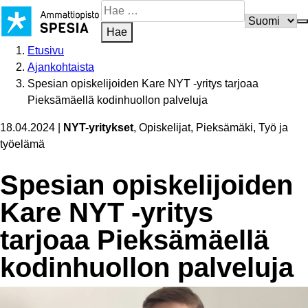
Siirry
Hae
sisältöön
sivustosta
Hae
Etusivu
Ajankohtaista
Spesian opiskelijoiden Kare NYT -yritys tarjoaa
Pieksämäellä kodinhuollon palveluja
18.04.2024
|
NYT-yritykset
, Opiskelijat, Pieksämäki, Työ ja
työelämä
Spesian opiskelijoiden
Kare NYT -yritys
tarjoaa Pieksämäellä
kodinhuollon palveluja