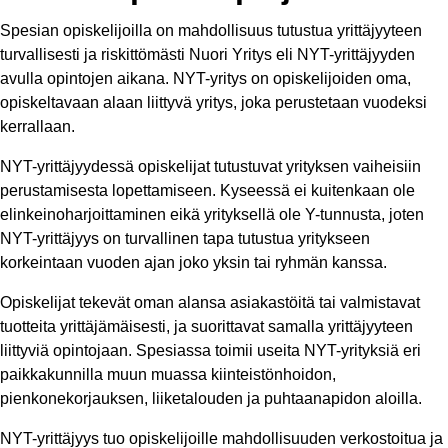
Spesian opiskelijoilla on mahdollisuus tutustua yrittäjyyteen
turvallisesti ja riskittömästi Nuori Yritys eli NYT-yrittäjyyden
avulla opintojen aikana. NYT-yritys on opiskelijoiden oma,
opiskeltavaan alaan liittyvä yritys, joka perustetaan vuodeksi
kerrallaan.
NYT-yrittäjyydessä opiskelijat tutustuvat yrityksen vaiheisiin
perustamisesta lopettamiseen. Kyseessä ei kuitenkaan ole
elinkeinoharjoittaminen eikä yrityksellä ole Y-tunnusta, joten
NYT-yrittäjyys on turvallinen tapa tutustua yritykseen
korkeintaan vuoden ajan joko yksin tai ryhmän kanssa.
Opiskelijat tekevät oman alansa asiakastöitä tai valmistavat
tuotteita yrittäjämäisesti, ja suorittavat samalla yrittäjyyteen
liittyviä opintojaan. Spesiassa toimii useita NYT-yrityksiä eri
paikkakunnilla muun muassa kiinteistönhoidon,
pienkonekorjauksen, liiketalouden ja puhtaanapidon aloilla.
NYT-yrittäjyys tuo opiskelijoille mahdollisuuden verkostoitua ja