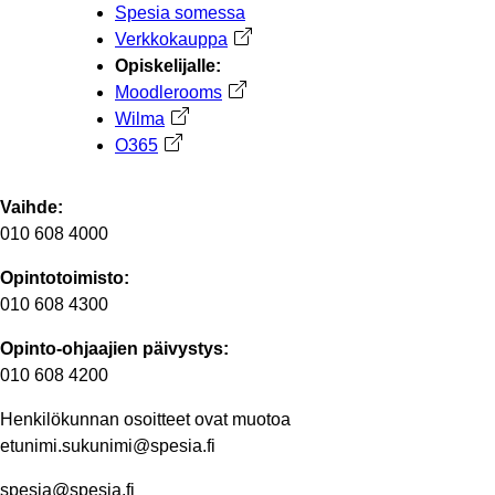
Spesia somessa
Verkkokauppa
Avautuu uuteen välilehteen
Opiskelijalle:
Moodlerooms
Avautuu uuteen välilehteen
Wilma
Avautuu uuteen välilehteen
O365
Avautuu uuteen välilehteen
Vaihde:
010 608 4000
Opintotoimisto:
010 608 4300
Opinto-ohjaajien päivystys:
010 608 4200
Henkilökunnan osoitteet ovat muotoa
etunimi.sukunimi@spesia.fi
spesia@spesia.fi