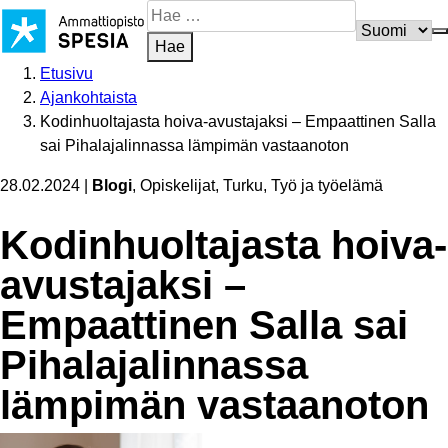
Siirry
Hae
sisältöön
sivustosta
Hae
Etusivu
Ajankohtaista
Kodinhuoltajasta hoiva-avustajaksi – Empaattinen Salla
sai Pihalajalinnassa lämpimän vastaanoton
28.02.2024
|
Blogi
, Opiskelijat, Turku, Työ ja työelämä
Kodin­huol­ta­jasta hoiva-
avustajaksi –
Empaattinen Salla sai
Pihala­ja­lin­nassa
lämpimän vastaanoton