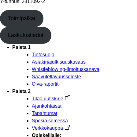
Y-tunnus: 2811092-2
Toimipaikat
Laskutustiedot
Palsta 1
Tietosuoja
Asiakirjajulkisuuskuvaus
Whistleblowing-ilmoituskanava
Saavutettavuusseloste
Oiva-raportit
Palsta 2
Tilaa uutiskirje
Avautuu uuteen välilehteen
Ajankohtaista
Tapahtumat
Spesia somessa
Verkkokauppa
Avautuu uuteen välilehteen
Opiskelijalle: