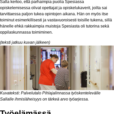
Salla kertoo, että parhaimpia puolia Spesiassa
opiskelemisessa olivat opettajat ja opiskelukaverit, joilta sai
tarvittaessa paljon tukea opintojen aikana. Hän on myös itse
toiminut esimerkillisesti ja vastavuoroisesti toisille tukena, sillä
hänelle ehkä rakkaimpia muistoja Spesiasta oli tutorina sekä
oppilaskunnassa toimiminen.
(teksti jatkuu kuvan jälkeen)
Kuvateksti: Palvelutalo Pihlajalinnassa työskentelevälle
Sallalle ihmisläheisyys on tärkeä arvo työarjessa.
Työelämässä