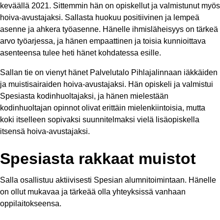
keväällä 2021. Sittemmin hän on opiskellut ja valmistunut myös
hoiva-avustajaksi. Sallasta huokuu positiivinen ja lempeä
asenne ja ahkera työasenne. Hänelle ihmisläheisyys on tärkeä
arvo työarjessa, ja hänen empaattinen ja toisia kunnioittava
asenteensa tulee heti hänet kohdatessa esille.
Sallan tie on vienyt hänet Palvelutalo Pihlajalinnaan iäkkäiden
ja muistisairaiden hoiva-avustajaksi. Hän opiskeli ja valmistui
Spesiasta kodinhuoltajaksi, ja hänen mielestään
kodinhuoltajan opinnot olivat erittäin mielenkiintoisia, mutta
koki itselleen sopivaksi suunnitelmaksi vielä lisäopiskella
itsensä hoiva-avustajaksi.
Spesiasta rakkaat muistot
Salla osallistuu aktiivisesti Spesian alumnitoimintaan. Hänelle
on ollut mukavaa ja tärkeää olla yhteyksissä vanhaan
oppilaitokseensa.