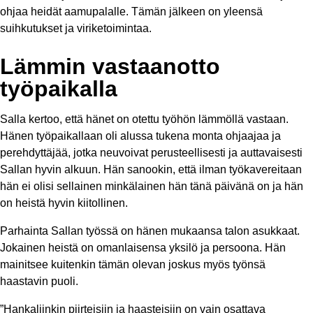
ohjaa heidät aamupalalle. Tämän jälkeen on yleensä
suihkutukset ja viriketoimintaa.
Lämmin vastaanotto
työpaikalla
Salla kertoo, että hänet on otettu työhön lämmöllä vastaan.
Hänen työpaikallaan oli alussa tukena monta ohjaajaa ja
perehdyttäjää, jotka neuvoivat perusteellisesti ja auttavaisesti
Sallan hyvin alkuun. Hän sanookin, että ilman työkavereitaan
hän ei olisi sellainen minkälainen hän tänä päivänä on ja hän
on heistä hyvin kiitollinen.
Parhainta Sallan työssä on hänen mukaansa talon asukkaat.
Jokainen heistä on omanlaisensa yksilö ja persoona. Hän
mainitsee kuitenkin tämän olevan joskus myös työnsä
haastavin puoli.
”Hankaliinkin piirteisiin ja haasteisiin on vain osattava