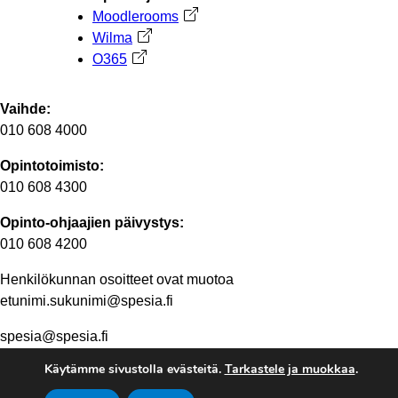
Moodlerooms
Avautuu uuteen välilehteen
Wilma
Avautuu uuteen välilehteen
O365
Avautuu uuteen välilehteen
Vaihde:
010 608 4000
Opintotoimisto:
010 608 4300
Opinto-ohjaajien päivystys:
010 608 4200
Henkilökunnan osoitteet ovat muotoa
etunimi.sukunimi@spesia.fi
spesia@spesia.fi
Käytämme sivustolla evästeitä.
Tarkastele ja muokkaa
.
Henkilöstön yhteystiedot