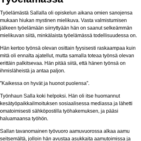
Työelämästä Sallalla oli opiskelun aikana omien sanojensa
mukaan hiukan mystinen mielikuva. Vasta valmistumisen
jälkeen työelämään siirryttyään hän on saanut selkeämmän
mielikuvan siitä, minkälaista työelämässä todellisuudessa on.
Hän kertoo työnsä olevan osittain fyysisesti raskaampaa kuin
mitä oli ennalta ajatellut, mutta samalla toteaa työnsä olevan
erittäin palkitsevaa. Hän pitää siitä, että hänen työnsä on
ihmisläheistä ja antaa paljon.
”Kaikessa on hyvät ja huonot puolensa”.
Työnhaun Salla koki helpoksi. Hän oli itse huomannut
kesätyöpaikkailmoituksen sosiaalisessa mediassa ja lähetti
omatoimisesti sähköpostilla työhakemuksen, ja pääsi
haluamaansa työhön.
Sallan tavanomainen työvuoro aamuvuorossa alkaa aamu
seitsemältä, jolloin hän avustaa asukkaita aamutoimissa ja