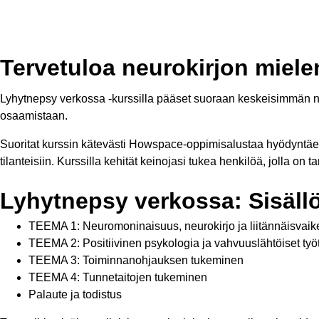
Tervetuloa neurokirjon miele
Lyhytnepsy verkossa -kurssilla pääset suoraan keskeisimmän neps
osaamistaan.
Suoritat kurssin kätevästi Howspace-oppimisalustaa hyödyntäen. 
tilanteisiin. Kurssilla kehität keinojasi tukea henkilöä, jolla 
Lyhytnepsy verkossa: Sisällö
TEEMA 1: Neuromoninaisuus, neurokirjo ja liitännäisvaik
TEEMA 2: Positiivinen psykologia ja vahvuuslähtöiset työ
TEEMA 3: Toiminnanohjauksen tukeminen
TEEMA 4: Tunnetaitojen tukeminen
Palaute ja todistus