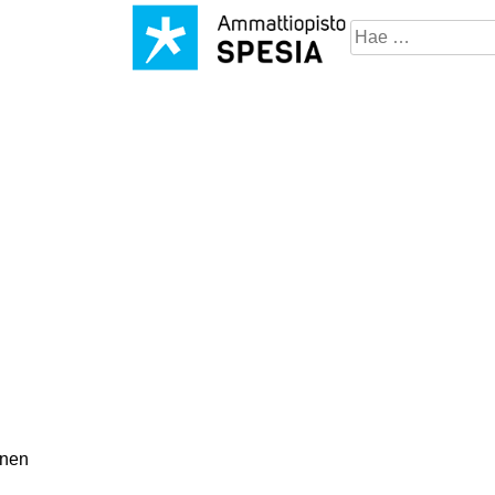
Hae
sivustosta
inen