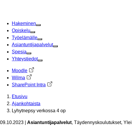
Siirry
sisältöön
Hakeminen
Opiskelu
Työelämälle
Asiantuntijapalvelut
Spesia
Yhteystiedot
Moodle
Avautuu uuteen välilehteen
Wilma
Avautuu uuteen välilehteen
SharePoint Intra
Avautuu uuteen välilehteen
Etusivu
Ajankohtaista
Lyhytnepsy verkossa 4 op
09.10.2023
|
Asiantuntijapalvelut
, Täydennyskoulutukset, Yle