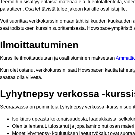
Teemoihin sisältyy erilaisia materiaaleja: luentotallenteita, vide
palautteen. Osa tehtävistä tulee jakoon kaikille osallistujille.
Voit suorittaa verkkokurssin omaan tahtiisi kuuden kuukauden a
saat todistuksen kurssin suorittamisesta. Howspace-ympäristö
Ilmoittautuminen
Kurssille ilmoittaudutaan ja osallistuminen maksetaan
Ammattio
Kun olet ostanut verkkokurssin, saat Howspacen kautta lähetety
saattaa olla viivettä.
Lyhytnepsy verkossa -kurssis
Seuraavassa on poimintoja Lyhytnepsy verkossa -kurssin suorit
Iso kiitos upeasta kokonaisuudesta, laadukkaista, selkokiel
Olen tallentanut, tulostanut ja jopa laminoinut osan mate
Monet lyhytnepsy- koulutuksen jaetut työkalut ovat suor