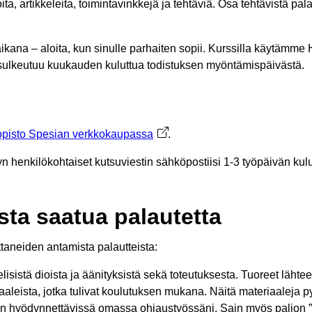
oita, artikkeleita, toimintavinkkejä ja tehtäviä. Osa tehtävistä pa
ikana – aloita, kun sinulle parhaiten sopii. Kurssilla käytämme
 sulkeutuu kuukauden kuluttua todistuksen myöntämispäivästä.
pisto Spesian verkkokaupassa
Avautuu uuteen välilehteen
.
n henkilökohtaiset kutsuviestin sähköpostiisi 1-3 työpäivän ku
ta saatua palautetta
taneiden antamista palautteista:
isistä dioista ja äänityksistä sekä toteutuksesta. Tuoreet lähte
riaaleista, jotka tulivat koulutuksen mukana. Näitä materiaaleja
aan hyödynnettävissä omassa ohjaustyössäni. Sain myös paljon 