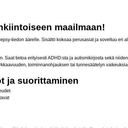
nkiintoiseen maailmaan!
y-tiedon äärelle. Sisältö kokoaa perusasiat ja soveltuu eri alo
Saat tietoa erityisesti ADHD:sta ja autismikirjosta sekä niiden
on tarkkaavuuden, toiminnanohjauksen tai tunnesäätelyn vaikeuksia
t ja suorittaminen
eudet
tavat