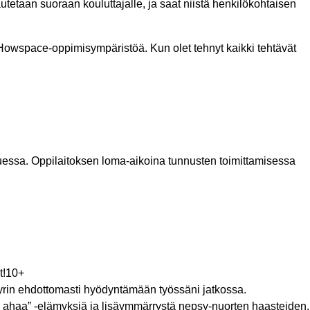
lautetaan suoraan kouluttajalle, ja saat niistä henkilökohtaisen
 Howspace-oppimisympäristöä. Kun olet tehnyt kaikki tehtävät
luessa. Oppilaitoksen loma-aikoina tunnusten toimittamisessa
et!10+
 pyrin ehdottomasti hyödyntämään työssäni jatkossa.
” ahaa” -elämyksiä ja lisäymmärrystä nepsy-nuorten haasteiden,