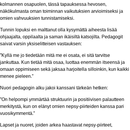
kolmannen osapuolen, tässä tapauksessa hevosen,
näkökulmasta oman toiminnan vaikutuksien arvioimiseksi ja
omien vahvuuksien tunnistamiseksi.
Tunnin lopuksi en malttanut olla kysymättä aiheesta lisää
ohjaajalta, oppilaalta ja saman ikäisiltä katsojilta. Pedagogit
saivat varsin yksiselitteisen vastauksen:
”Kyllä me jo tiedetään mitä me ei osata, ei sitä tarvitse
jankuttaa. Kun tietää mitä osaa, luottaa enemmän itseensä ja
omaan oppimiseen sekä jaksaa harjoitella silloinkin, kun kaikki
menee pieleen.”
Nuori pedagogin alku jakoi kanssani tärkeän hetken:
”On helpompi ymmärtää struktuurin ja positiivisen palautteen
merkitystä, kun on elänyt omien nepsy-piirteiden kanssa pari
vuosikymmentä.”
Lapset ja nuoret, joiden arkea haastavat nepsy-piirteet,