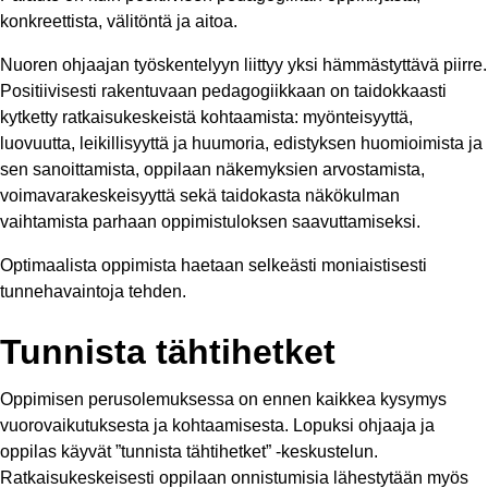
konkreettista, välitöntä ja aitoa.
Nuoren ohjaajan työskentelyyn liittyy yksi hämmästyttävä piirre.
Positiivisesti rakentuvaan pedagogiikkaan on taidokkaasti
kytketty ratkaisukeskeistä kohtaamista: myönteisyyttä,
luovuutta, leikillisyyttä ja huumoria, edistyksen huomioimista ja
sen sanoittamista, oppilaan näkemyksien arvostamista,
voimavarakeskeisyyttä sekä taidokasta näkökulman
vaihtamista parhaan oppimistuloksen saavuttamiseksi.
Optimaalista oppimista haetaan selkeästi moniaistisesti
tunnehavaintoja tehden.
Tunnista tähtihetket
Oppimisen perusolemuksessa on ennen kaikkea kysymys
vuorovaikutuksesta ja kohtaamisesta. Lopuksi ohjaaja ja
oppilas käyvät ”tunnista tähtihetket” -keskustelun.
Ratkaisukeskeisesti oppilaan onnistumisia lähestytään myös