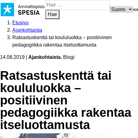
Siirry
Hae
sisältöön
sivustosta
Hae
Etusivu
Ajankohtaista
Ratsastuskenttä tai koululuokka – positiivinen
pedagogiikka rakentaa itseluottamusta
14.08.2019
|
Ajankohtaista
, Blogi
Ratsas­tus­kenttä tai
koululuokka –
positiivinen
pedagogiikka rakentaa
itseluot­ta­musta