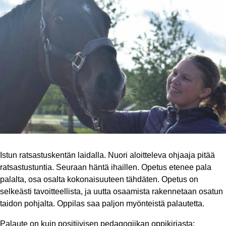
Istun ratsastuskentän laidalla. Nuori aloitteleva ohjaaja pitää
ratsastustuntia. Seuraan häntä ihaillen. Opetus etenee pala
palalta, osa osalta kokonaisuuteen tähdäten. Opetus on
selkeästi tavoitteellista, ja uutta osaamista rakennetaan osatun
taidon pohjalta. Oppilas saa paljon myönteistä palautetta.
Palaute on kuin positiivisen pedagogiikan oppikirjasta;