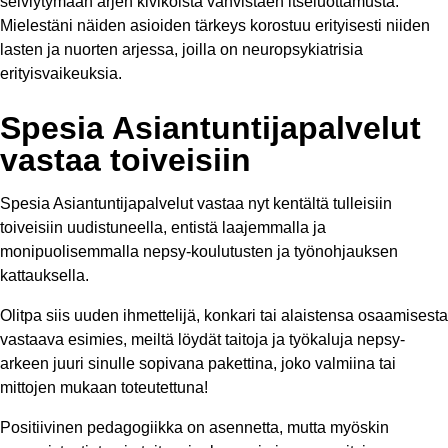
selviytymään arjen kivikoista vahvistaen itseluottamusta.
Mielestäni näiden asioiden tärkeys korostuu erityisesti niiden
lasten ja nuorten arjessa, joilla on neuropsykiatrisia
erityisvaikeuksia.
Spesia Asiantuntijapalvelut
vastaa toiveisiin
Spesia Asiantuntijapalvelut vastaa nyt kentältä tulleisiin
toiveisiin uudistuneella, entistä laajemmalla ja
monipuolisemmalla nepsy-koulutusten ja työnohjauksen
kattauksella.
Olitpa siis uuden ihmettelijä, konkari tai alaistensa osaamisesta
vastaava esimies, meiltä löydät taitoja ja työkaluja nepsy-
arkeen juuri sinulle sopivana pakettina, joko valmiina tai
mittojen mukaan toteutettuna!
Positiivinen pedagogiikka on asennetta, mutta myöskin