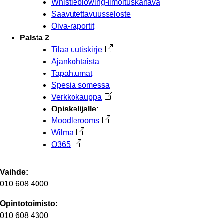
Whistleblowing-ilmoituskanava
Saavutettavuusseloste
Oiva-raportit
Palsta 2
Tilaa uutiskirje
Avautuu uuteen välilehteen
Ajankohtaista
Tapahtumat
Spesia somessa
Verkkokauppa
Avautuu uuteen välilehteen
Opiskelijalle:
Moodlerooms
Avautuu uuteen välilehteen
Wilma
Avautuu uuteen välilehteen
O365
Avautuu uuteen välilehteen
Vaihde:
010 608 4000
Opintotoimisto:
010 608 4300