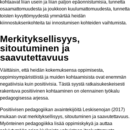
kohtaavat liian usein ja liian paljon epäonnistumisia, tunnetta
osaamattomuudesta ja joukkoon kuulumattomuudesta, tunnetta
toisten kyvyttömyydestä ymmärtää heidän
kiinnostuksenkohteita tai innostumisen kohteiden vaihtumista.
Merkityksellisyys,
sitoutuminen ja
saavutettavuus
Väittäisin, että heidän kokemuksensa oppimisesta,
oppimisympäristöistä ja muiden kohtaamisista ovat enemmän
negatiivisia kuin positiivisia. Tästä syystä ratkaisukeskeisesti
rakentuva positiivinen kohtaaminen on olennainen työkalu
pedagogisessa arjessa.
Positiivisen pedagogiikan avaintekijöitä Leskisenojan (2017)
mukaan ovat merkityksellisyys, sitoutuminen ja saavutettavuus.
Myönteinen pedagogiikka lisää oppimiskykyä ja auttaa