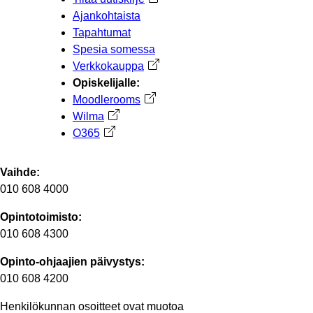
Ajankohtaista
Tapahtumat
Spesia somessa
Verkkokauppa
Avautuu uuteen välilehteen
Opiskelijalle:
Moodlerooms
Avautuu uuteen välilehteen
Wilma
Avautuu uuteen välilehteen
O365
Avautuu uuteen välilehteen
Vaihde:
010 608 4000
Opintotoimisto:
010 608 4300
Opinto-ohjaajien päivystys:
010 608 4200
Henkilökunnan osoitteet ovat muotoa