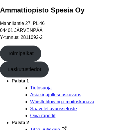
Ammattiopisto Spesia Oy
Mannilantie 27, PL 46
04401 JÄRVENPÄÄ
Y-tunnus: 2811092-2
Toimipaikat
Laskutustiedot
Palsta 1
Tietosuoja
Asiakirjajulkisuuskuvaus
Whistleblowing-ilmoituskanava
Saavutettavuusseloste
Oiva-raportit
Palsta 2
Tilaa uutiskirje
Avautuu uuteen välilehteen