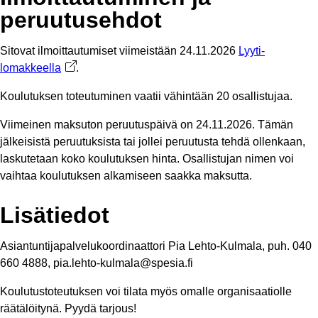
peruutusehdot
Sitovat ilmoittautumiset viimeistään 24.11.2026
Lyyti-
lomakkeella
Avautuu uuteen välilehteen
.
Koulutuksen toteutuminen vaatii vähintään 20 osallistujaa.
Viimeinen maksuton peruutuspäivä on 24.11.2026. Tämän
jälkeisistä peruutuksista tai jollei peruutusta tehdä ollenkaan,
laskutetaan koko koulutuksen hinta. Osallistujan nimen voi
vaihtaa koulutuksen alkamiseen saakka maksutta.
Lisätiedot
Asiantuntijapalvelukoordinaattori Pia Lehto-Kulmala, puh. 040
660 4888, pia.lehto-kulmala@spesia.fi
Koulutustoteutuksen voi tilata myös omalle organisaatiolle
räätälöitynä. Pyydä tarjous!