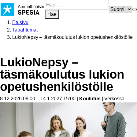
Siirry
Hae
sisältöön
sivustosta
Hae
Etusivu
Tapahtumat
LukioNepsy – täsmäkoulutus lukion opetushenkilöstölle
LukioNepsy –
täsmäkoulutus lukion
opetus­hen­ki­lös­tölle
8.12.2026 09:00 – 14.1.2027 15:00
|
Koulutus
| Verkossa