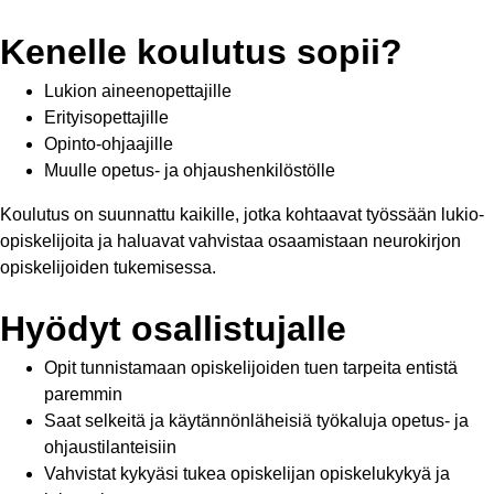
Kenelle koulutus sopii?
Lukion aineenopettajille
Erityisopettajille
Opinto-ohjaajille
Muulle opetus- ja ohjaushenkilöstölle
Koulutus on suunnattu kaikille, jotka kohtaavat työssään lukio-
opiskelijoita ja haluavat vahvistaa osaamistaan neurokirjon
opiskelijoiden tukemisessa.
Hyödyt osallistujalle
Opit tunnistamaan opiskelijoiden tuen tarpeita entistä
paremmin
Saat selkeitä ja käytännönläheisiä työkaluja opetus- ja
ohjaustilanteisiin
Vahvistat kykyäsi tukea opiskelijan opiskelukykyä ja