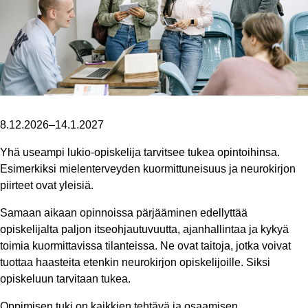
8.12.2026–14.1.2027
Yhä useampi lukio-opiskelija tarvitsee tukea opintoihinsa.
Esimerkiksi mielenterveyden kuormittuneisuus ja neurokirjon
piirteet ovat yleisiä.
Samaan aikaan opinnoissa pärjääminen edellyttää
opiskelijalta paljon itseohjautuvuutta, ajanhallintaa ja kykyä
toimia kuormittavissa tilanteissa. Ne ovat taitoja, jotka voivat
tuottaa haasteita etenkin neurokirjon opiskelijoille. Siksi
opiskeluun tarvitaan tukea.
Oppimisen tuki on kaikkien tehtävä ja osaamisen