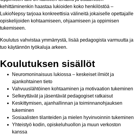
kehittäminenkin haastaa lukioiden koko henkilöstöä –
LukioNepsy tarjoaa konkreettisia välineitä jokaiselle opettajalle
opiskelijoiden kohtaamiseen, ohjaamiseen ja oppimisen
tukemiseen.
Koulutus vahvistaa ymmärrystä, lisää pedagogista varmuutta ja
tuo käytännön työkaluja arkeen.
Koulutuksen sisällöt
Neuromoninaisuus lukiossa – keskeiset ilmiöt ja
ajankohtainen tieto
Vahvuuslähtöinen kohtaaminen ja motivaation tukeminen
Selkeyttävät ja jäsentävät pedagogiset ratkaisut
Keskittymisen, ajanhallinnan ja toiminnanohjauksen
tukeminen
Sosiaalisten tilanteiden ja mielen hyvinvoinnin tukeminen
Yhteistyö kodin, opiskeluhuollon ja muun verkoston
kanssa