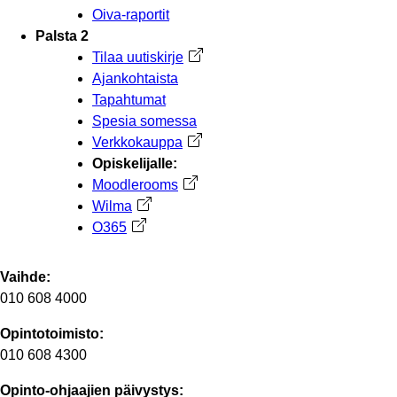
Oiva-raportit
Palsta 2
Tilaa uutiskirje
Avautuu uuteen välilehteen
Ajankohtaista
Tapahtumat
Spesia somessa
Verkkokauppa
Avautuu uuteen välilehteen
Opiskelijalle:
Moodlerooms
Avautuu uuteen välilehteen
Wilma
Avautuu uuteen välilehteen
O365
Avautuu uuteen välilehteen
Vaihde:
010 608 4000
Opintotoimisto:
010 608 4300
Opinto-ohjaajien päivystys: