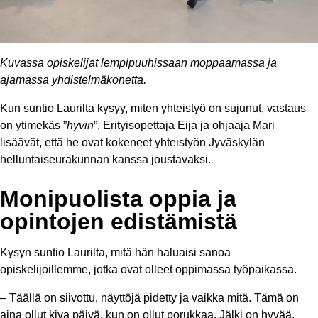
Kuvassa opiskelijat lempipuuhissaan moppaamassa ja
ajamassa yhdistelmäkonetta.
Kun suntio Laurilta kysyy, miten yhteistyö on sujunut, vastaus
on ytimekäs ”
hyvin
”. Erityisopettaja Eija ja ohjaaja Mari
lisäävät, että he ovat kokeneet yhteistyön Jyväskylän
helluntaiseurakunnan kanssa joustavaksi.
Monipuolista oppia ja
opintojen edistämistä
Kysyn suntio Laurilta, mitä hän haluaisi sanoa
opiskelijoillemme, jotka ovat olleet oppimassa työpaikassa.
– Täällä on siivottu, näyttöjä pidetty ja vaikka mitä. Tämä on
aina ollut kiva päivä, kun on ollut porukkaa. Jälki on hyvää.