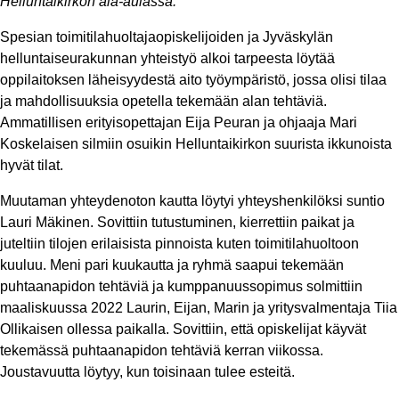
Helluntaikirkon ala-aulassa.
Spesian toimitilahuoltajaopiskelijoiden ja Jyväskylän
helluntaiseurakunnan yhteistyö alkoi tarpeesta löytää
oppilaitoksen läheisyydestä aito työympäristö, jossa olisi tilaa
ja mahdollisuuksia opetella tekemään alan tehtäviä.
Ammatillisen erityisopettajan Eija Peuran ja ohjaaja Mari
Koskelaisen silmiin osuikin Helluntaikirkon suurista ikkunoista
hyvät tilat.
Muutaman yhteydenoton kautta löytyi yhteyshenkilöksi suntio
Lauri Mäkinen. Sovittiin tutustuminen, kierrettiin paikat ja
juteltiin tilojen erilaisista pinnoista kuten toimitilahuoltoon
kuuluu. Meni pari kuukautta ja ryhmä saapui tekemään
puhtaanapidon tehtäviä ja kumppanuussopimus solmittiin
maaliskuussa 2022 Laurin, Eijan, Marin ja yritysvalmentaja Tiia
Ollikaisen ollessa paikalla. Sovittiin, että opiskelijat käyvät
tekemässä puhtaanapidon tehtäviä kerran viikossa.
Joustavuutta löytyy, kun toisinaan tulee esteitä.