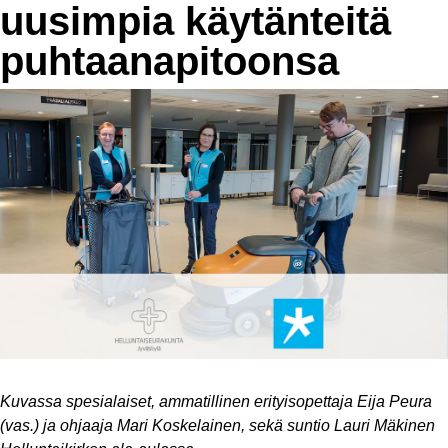
uusimpia käytänteitä
puhtaa­na­pi­toonsa
Kuvassa spesialaiset, ammatillinen erityisopettaja Eija Peura
(vas.) ja ohjaaja Mari Koskelainen, sekä suntio Lauri Mäkinen