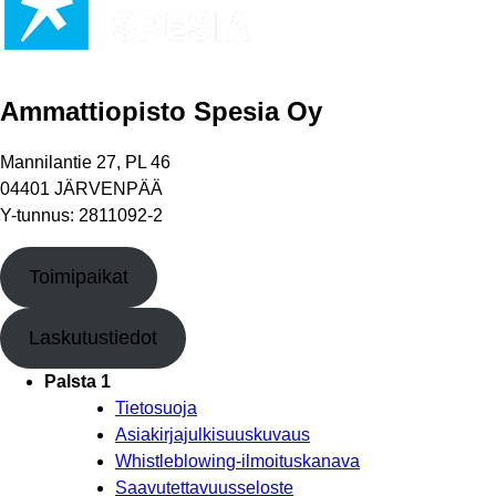
Ammattiopisto Spesia Oy
Mannilantie 27, PL 46
04401 JÄRVENPÄÄ
Y-tunnus: 2811092-2
Toimipaikat
Laskutustiedot
Palsta 1
Tietosuoja
Asiakirjajulkisuuskuvaus
Whistleblowing-ilmoituskanava
Saavutettavuusseloste