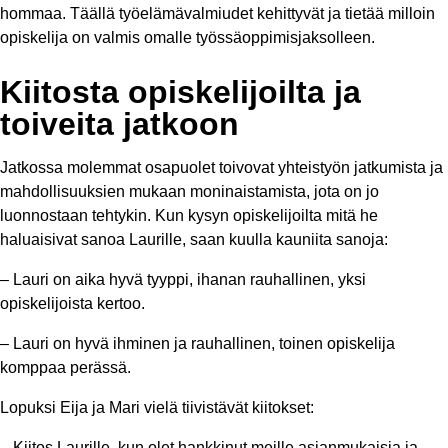
hommaa. Täällä työelämävalmiudet kehittyvät ja tietää milloin
opiskelija on valmis omalle työssäoppimisjaksolleen.
Kiitosta opiskelijoilta ja
toiveita jatkoon
Jatkossa molemmat osapuolet toivovat yhteistyön jatkumista ja
mahdollisuuksien mukaan moninaistamista, jota on jo
luonnostaan tehtykin. Kun kysyn opiskelijoilta mitä he
haluaisivat sanoa Laurille, saan kuulla kauniita sanoja:
– Lauri on aika hyvä tyyppi, ihanan rauhallinen, yksi
opiskelijoista kertoo.
– Lauri on hyvä ihminen ja rauhallinen, toinen opiskelija
komppaa perässä.
Lopuksi Eija ja Mari vielä tiivistävät kiitokset:
– Kiitos Laurille, kun olet hankkinut meille asianmukaisia ja