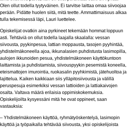
Olen ollut todella tyytyväinen. Ei tarvitse laittaa omaa siivoojaa
perään. Pidätte huolen siitä, mitä teette. Ammattimaisuus alkaa
tulla tekemisessä läpi, Lauri luettelee.
Opiskelijat ovatkin aina pyrkineet tekemään hommat loppuun
asti. Tehtäviä on ollut todella laajalla skaalalla: vessan
siivousta, pyykinpesua, lattian moppausta, tasojen pyyhintää,
yhdistelmäkoneella ajoa, ikkunalasien puhdistusta lasimopilla,
aulojen ikkunoiden pesua, yhdistelmäkoneen käyttökuntoon
laittamista ja puhdistamista, siivouspyykin pesemistä koneella,
eteismattojen imurointia, ruokasalin pyyhkimistä, jätehuoltoa ja
lajittelua. Kaiken kaikkiaan siis ylläpitosiivousta ja välillä
peruspesuja esimerkiksi vessan lattioiden ja lattiakaivojen
osalta. Valtava määrä erilaisia oppimiskokemuksia.
Opiskelijoilta kysyessäni mitä he ovat oppineet, saan
vastauksia:
–
Yhdistelmäkoneen käyttöä, ryhmätyöskentelyä, lasimopin
käyttöä ja työpaikalla tehtävää siivousta, yksi opiskelijoista