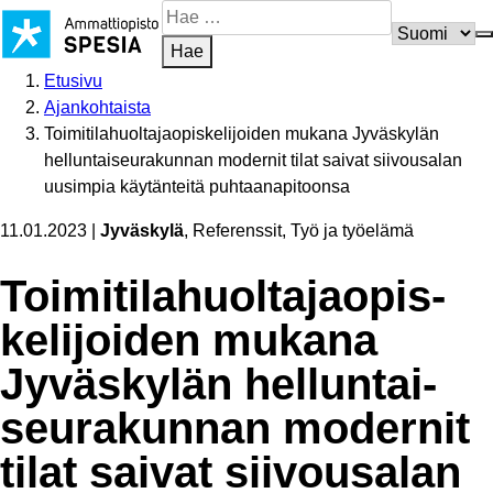
Siirry
Hae
sisältöön
sivustosta
Hae
Etusivu
Ajankohtaista
Toimitilahuoltajaopiskelijoiden mukana Jyväskylän
helluntaiseurakunnan modernit tilat saivat siivousalan
uusimpia käytänteitä puhtaanapitoonsa
11.01.2023
|
Jyväskylä
, Referenssit, Työ ja työelämä
Toimi­ti­la­huol­ta­jao­pis­
ke­li­joiden mukana
Jyväskylän hellun­tai­
seu­ra­kunnan modernit
tilat saivat siivousalan