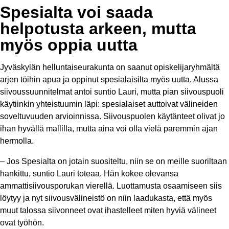
Spesialta voi saada
helpotusta arkeen, mutta
myös oppia uutta
Jyväskylän helluntaiseurakunta on saanut opiskelijaryhmältä
arjen töihin apua ja oppinut spesialaisilta myös uutta. Alussa
siivoussuunnitelmat antoi suntio Lauri, mutta pian siivouspuoli
käytiinkin yhteistuumin läpi: spesialaiset auttoivat välineiden
soveltuvuuden arvioinnissa. Siivouspuolen käytänteet olivat jo
ihan hyvällä mallilla, mutta aina voi olla vielä paremmin ajan
hermolla.
–
Jos Spesialta on jotain suositeltu, niin se on meille suoriltaan
hankittu, suntio Lauri toteaa. Hän kokee olevansa
ammattisiivousporukan vierellä. Luottamusta osaamiseen siis
löytyy ja nyt siivousvälineistö on niin laadukasta, että myös
muut talossa siivonneet ovat ihastelleet miten hyviä välineet
ovat työhön.