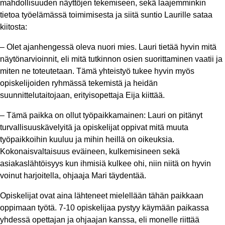
mahdollisuuden näyttöjen tekemiseen, sekä laajemminkin
tietoa työelämässä toimimisesta ja siitä suntio Laurille sataa
kiitosta:
– Olet ajanhengessä oleva nuori mies. Lauri tietää hyvin mitä
näytönarvioinnit, eli mitä tutkinnon osien suorittaminen vaatii ja
miten ne toteutetaan. Tämä yhteistyö tukee hyvin myös
opiskelijoiden ryhmässä tekemistä ja heidän
suunnittelutaitojaan, erityisopettaja Eija kiittää.
– Tämä paikka on ollut työpaikkamainen: Lauri on pitänyt
turvallisuuskävelyitä ja opiskelijat oppivat mitä muuta
työpaikkoihin kuuluu ja mihin heillä on oikeuksia.
Kokonaisvaltaisuus eväineen, kulkemisineen sekä
asiakaslähtöisyys kun ihmisiä kulkee ohi, niin niitä on hyvin
voinut harjoitella, ohjaaja Mari täydentää.
Opiskelijat ovat aina lähteneet mielellään tähän paikkaan
oppimaan työtä. 7-10 opiskelijaa pystyy käymään paikassa
yhdessä opettajan ja ohjaajan kanssa, eli monelle riittää