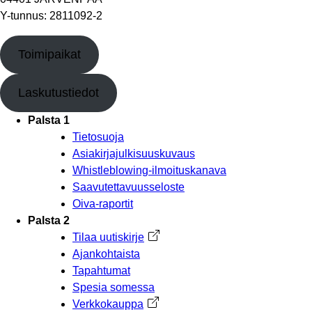
Y-tunnus: 2811092-2
Toimipaikat
Laskutustiedot
Palsta 1
Tietosuoja
Asiakirjajulkisuuskuvaus
Whistleblowing-ilmoituskanava
Saavutettavuusseloste
Oiva-raportit
Palsta 2
Tilaa uutiskirje
Avautuu uuteen välilehteen
Ajankohtaista
Tapahtumat
Spesia somessa
Verkkokauppa
Avautuu uuteen välilehteen