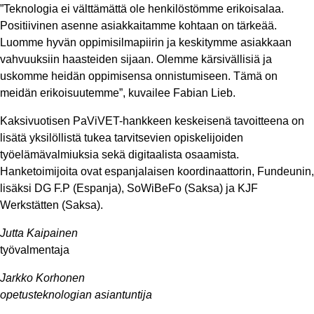
”Teknologia ei välttämättä ole henkilöstömme erikoisalaa.
Positiivinen asenne asiakkaitamme kohtaan on tärkeää.
Luomme hyvän oppimisilmapiirin ja keskitymme asiakkaan
vahvuuksiin haasteiden sijaan. Olemme kärsivällisiä ja
uskomme heidän oppimisensa onnistumiseen. Tämä on
meidän erikoisuutemme”, kuvailee Fabian Lieb.
Kaksivuotisen PaViVET-hankkeen keskeisenä tavoitteena on
lisätä yksilöllistä tukea tarvitsevien opiskelijoiden
työelämävalmiuksia sekä digitaalista osaamista.
Hanketoimijoita ovat espanjalaisen koordinaattorin, Fundeunin,
lisäksi DG F.P (Espanja), SoWiBeFo (Saksa) ja KJF
Werkstätten (Saksa).
Jutta Kaipainen
työvalmentaja
Jarkko Korhonen
opetusteknologian asiantuntija