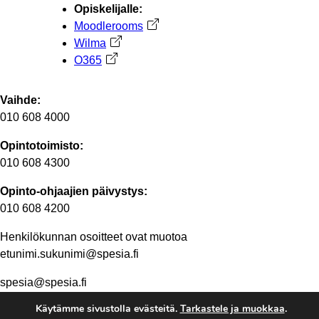
Opiskelijalle:
Moodlerooms
Avautuu uuteen välilehteen
Wilma
Avautuu uuteen välilehteen
O365
Avautuu uuteen välilehteen
Vaihde:
010 608 4000
Opintotoimisto:
010 608 4300
Opinto-ohjaajien päivystys:
010 608 4200
Henkilökunnan osoitteet ovat muotoa
etunimi.sukunimi@spesia.fi
spesia@spesia.fi
Käytämme sivustolla evästeitä.
Tarkastele ja muokkaa
.