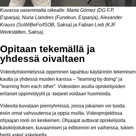
Kuvassa vasemmalta oikealle: Marta Gómez (DG F.P,
Espanja), Nuria Llandres (Fundeun, Espanja), Alexander
Krauss (SoWiBeFo/ISOB, Saksa) ja Fabian Lieb (KJF
Werkstätten, Saksa).
Opitaan tekemällä ja
yhdessä oivaltaen
Videotyöskentelyssä oppiminen tapahtuu käytännön tekemisen
kautta ja yhdessä muiden kanssa – ”learning by doing” ja
”learning from each other”. Videoiden avulla opiskelijoiden
erilaiset oppimistyylit ja -tarpeet voidaan huomioida.
Videoita kuvataan pienryhmissä, joissa jokainen voi tuoda
esiin omat vahvuutensa ja oppia muilta. Videoprojektissa
ohjaajan rooli on keskeinen. Ohjaajat auttavat opiskelijoita
käsikirjoituksen, kuvaamisen ja editoinnin eri vaiheissa, tukien
heitä askel askeleelta.