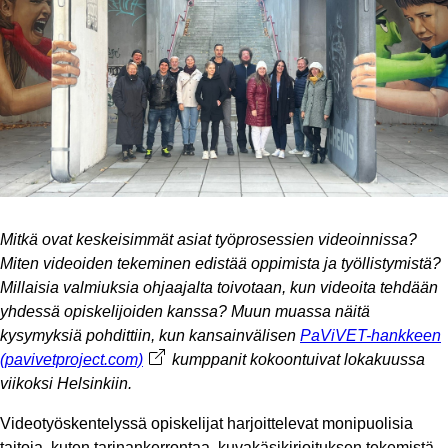
Mitkä ovat keskeisimmät asiat työprosessien videoinnissa?
Miten videoiden tekeminen edistää oppimista ja työllistymistä?
Millaisia valmiuksia ohjaajalta toivotaan, kun videoita tehdään
yhdessä opiskelijoiden kanssa? Muun muassa näitä
kysymyksiä pohdittiin, kun kansainvälisen
PaViVET-hankkeen
(pavivetproject.com)
Avautuu uuteen välilehteen
kumppanit kokoontuivat lokakuussa
viikoksi Helsinkiin.
Videotyöskentelyssä opiskelijat harjoittelevat monipuolisia
taitoja, kuten tarinankerrontaa, kuvakäsikirjoituksen tekemistä,