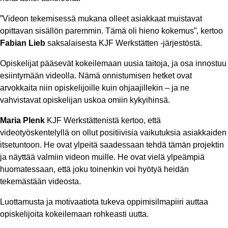
”Videon tekemisessä mukana olleet asiakkaat muistavat
opittavan sisällön paremmin. Tämä oli hieno kokemus”, kertoo
Fabian Lieb
saksalaisesta KJF Werkstätten -järjestöstä.
Opiskelijat pääsevät kokeilemaan uusia taitoja, ja osa innostuu
esiintymään videolla. Nämä onnistumisen hetket ovat
arvokkaita niin opiskelijoille kuin ohjaajillekin – ja ne
vahvistavat opiskelijan uskoa omiin kykyihinsä.
Maria Plenk
KJF Werkstättenistä kertoo, että
videotyöskentelyllä on ollut positiivisia vaikutuksia asiakkaiden
itsetuntoon. He ovat ylpeitä saadessaan tehdä tämän projektin
ja näyttää valmiin videon muille. He ovat vielä ylpeämpiä
huomatessaan, että joku toinenkin voi hyötyä heidän
tekemästään videosta.
Luottamusta ja motivaatiota tukeva oppimisilmapiiri auttaa
opiskelijoita kokeilemaan rohkeasti uutta.