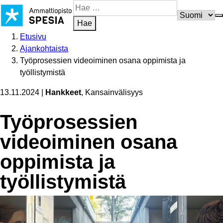
Siirry
Hae
sisältöön
sivustosta
Hae
Etusivu
Ajankohtaista
Työprosessien videoiminen osana oppimista ja
työllistymistä
13.11.2024
|
Hankkeet
, Kansainvälisyys
Työprosessien
videoiminen osana
oppimista ja
työllistymistä