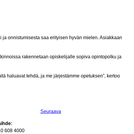
älki ja onnistumisesta saa erityisen hyvän mielen. Asiakkaan
tkinnoissa rakennetaan opiskelijalle sopiva opintopolku ja
, mitä haluavat tehdä, ja me järjestämme opetuksen”, kertoo
Seuraava
aihde:
10 608 4000