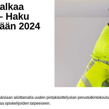
 alkaa
– Haku
vään 2024
siaan aloittamalla uuden pintakäsittelyalan perustutkintokoul
aa opiskelijoiden tarpeeseen.