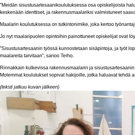
”Meidän sisustusartesaanikoulutuksessa osa opiskelijoista halu
keskenään identtiset, ja rakennusmaalariksi valmistuneet saava
Maalarin koulutuksessa on tutkintonimike, joka kertoo työnantaja
Jo nyt maalaripuolen opintoihin painottuneet opiskelijat ovat lö
”Sisustusartesaanin työssä kunnostetaan sisäpintoja, ja työt lopp
maalareita tarvitaan”, sanoo Terho.
Rinnakkain kulkevissa rakennusmaalarin ja sisustusartesaanin k
Molemmat koulutukset sopivat hakijoille, jotka haluavat tehdä asi
(teksti jatkuu kuvan jälkeen)