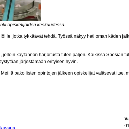
nki opiskelijoiden keskuudessa.
enkilöille, jotka tykkäävät tehdä. Työssä näkyy heti oman käden j
 jolloin käytännön harjoitusta tulee paljon. Kaikissa Spesian tu
pystytään järjestämään erityisen hyvin.
 Meillä pakollisten opintojen jälkeen opiskelijat valitsevat itse
V
0
uskuvaus