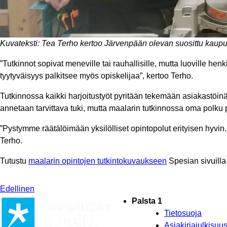
Kuvateksti: Tea Terho kertoo Järvenpään olevan suosittu kaupu
”Tutkinnot sopivat meneville tai rauhallisille, mutta luoville h
tyytyväisyys palkitsee myös opiskelijaa”, kertoo Terho.
Tutkinnossa kaikki harjoitustyöt pyritään tekemään asiakastöinä,
annetaan tarvittava tuki, mutta maalarin tutkinnossa oma polku 
”Pystymme räätälöimään yksilölliset opintopolut erityisen hyvin.
Terho.
Tutustu
maalarin opintojen tutkintokuvaukseen
Spesian sivuilla
Edellinen
Palsta 1
Tietosuoja
Asiakirjajulkisu