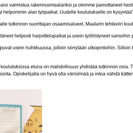
aisi valmistua rakennusmaalariksi ja olemme painottaneet heidä
t helpommin alan työpaikat. Uudelle koulutukselle on kysyntää”
lle tutkinnon suorittajan osaamisalueet. Maalarin tehtäviin kuul
ytäneet helposti harjoittelupaikat ja usein työllistyneet samoihi
uvat usein huhtikuussa, jolloin siirrytään ulkopintoihin. Silloin 
oulutuksissa etuna on mahdollisuus yhdistää tutkinnon osia. Tä
oita. Opiskelijalla on hyvä olla värisilmää ja intoa nähdä kätten