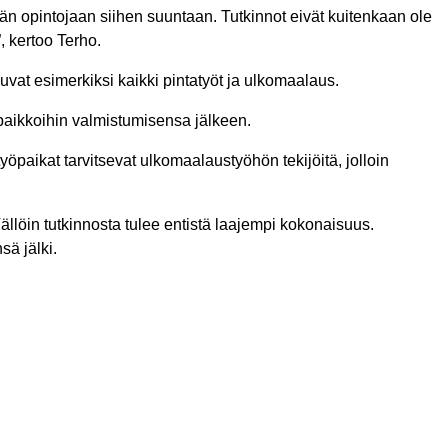
n opintojaan siihen suuntaan. Tutkinnot eivät kuitenkaan ole
, kertoo Terho.
uvat esimerkiksi kaikki pintatyöt ja ulkomaalaus.
n paikkoihin valmistumisensa jälkeen.
työpaikat tarvitsevat ulkomaalaustyöhön tekijöitä, jolloin
llöin tutkinnosta tulee entistä laajempi kokonaisuus.
sä jälki.