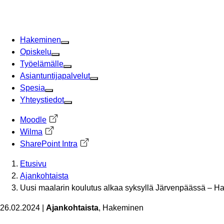
Siirry
sisältöön
Hakeminen
Opiskelu
Työelämälle
Asiantuntijapalvelut
Spesia
Yhteystiedot
Moodle
Avautuu uuteen välilehteen
Wilma
Avautuu uuteen välilehteen
SharePoint Intra
Avautuu uuteen välilehteen
Etusivu
Ajankohtaista
Uusi maalarin koulutus alkaa syksyllä Järvenpäässä – H
26.02.2024
|
Ajankohtaista
, Hakeminen