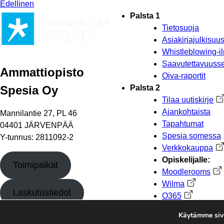
Edellinen
Palsta 1
Tietosuoja
Asiakirjajulkisu
Whistleblowing-i
Saavutettavuusse
Ammattiopisto
Oiva-raportit
Spesia Oy
Palsta 2
Tilaa uutiskirje
Av
Ajankohtaista
Mannilantie 27, PL 46
Tapahtumat
04401 JÄRVENPÄÄ
Spesia somessa
Y-tunnus: 2811092-2
Verkkokauppa
Av
Opiskelijalle:
Toimipaikat
Moodlerooms
Ava
Wilma
Avautuu uu
Laskutustiedot
O365
Avautuu uut
Käytämme sivu