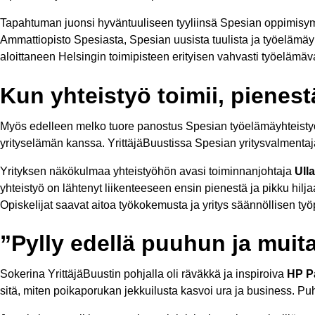
Tapahtuman juonsi hyväntuuliseen tyyliinsä Spesian oppimisym
Ammattiopisto Spesiasta, Spesian uusista tuulista ja työelämäy
aloittaneen Helsingin toimipisteen erityisen vahvasti työelämäva
Kun yhteistyö toimii, pienest
Myös edelleen melko tuore panostus Spesian työelämäyhteist
yrityselämän kanssa. YrittäjäBuustissa Spesian yritysvalmentajat
Yrityksen näkökulmaa yhteistyöhön avasi toiminnanjohtaja
Ull
yhteistyö on lähtenyt liikenteeseen ensin pienestä ja pikku hilj
Opiskelijat saavat aitoa työkokemusta ja yritys säännöllisen t
”Pylly edellä puuhun ja muit
Sokerina YrittäjäBuustin pohjalla oli räväkkä ja inspiroiva
HP P
sitä, miten poikaporukan jekkuilusta kasvoi ura ja business. P