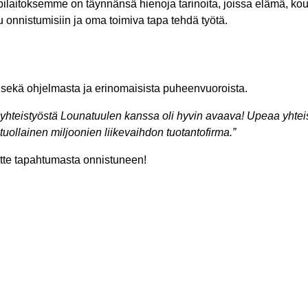
pilaitoksemme on täynnänsä hienoja tarinoita, joissa elämä, koulu
u onnistumisiin ja oma toimiva tapa tehdä työtä.
jon sekä ohjelmasta ja erinomaisista puheenvuoroista.
mäyhteistyöstä Lounatuulen kanssa oli hyvin avaava! Upeaa yhtei
uollainen miljoonien liikevaihdon tuotantofirma.”
 teitte tapahtumasta onnistuneen!