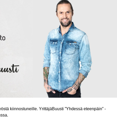
östä kiinnostuneille. YrittäjäBuusti ”Yhdessä eteenpäin” -
nssa.