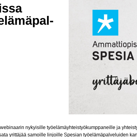
issa
lä­mä­pal­
webinaarin nykyisille työelämäyhteistyökumppaneille ja yhteisty
ata yrittäjää samoille linjoille Spesian työelämäpalveluiden ka