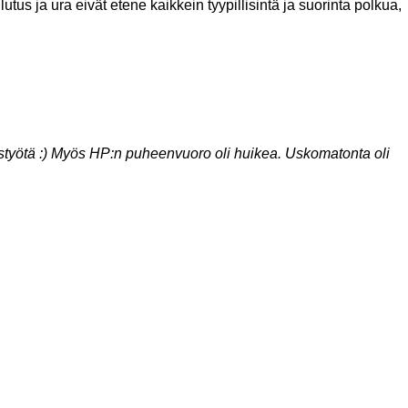
tus ja ura eivät etene kaikkein tyypillisintä ja suorinta polkua,
styötä :)​ Myös HP:n puheenvuoro oli huikea. Uskomatonta oli