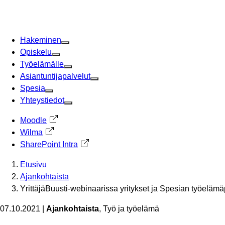
Siirry
sisältöön
Hakeminen
Opiskelu
Työelämälle
Asiantuntijapalvelut
Spesia
Yhteystiedot
Moodle
Avautuu uuteen välilehteen
Wilma
Avautuu uuteen välilehteen
SharePoint Intra
Avautuu uuteen välilehteen
Etusivu
Ajankohtaista
YrittäjäBuusti-webinaarissa yritykset ja Spesian työelämäp
07.10.2021
|
Ajankohtaista
, Työ ja työelämä