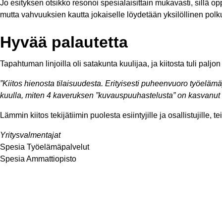
Jo esityksen otsikko resonoi spesialaisittain mukavasti, sillä op
mutta vahvuuksien kautta jokaiselle löydetään yksilöllinen polk
Hyvää palautetta
Tapahtuman linjoilla oli satakunta kuulijaa, ja kiitosta tuli pal
”Kiitos hienosta tilaisuudesta. Erityisesti puheenvuoro työelä
kuulla, miten 4 kaveruksen ”kuvauspuuhastelusta” on kasvanut t
Lämmin kiitos tekijätiimin puolesta esiintyjille ja osallistujille,
Yritysvalmentajat
Spesia Työelämäpalvelut
Spesia Ammattiopisto