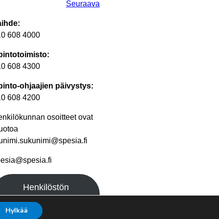
Seuraava
aihde:
10 608 4000
intotoimisto:
10 608 4300
into-ohjaajien päivystys:
10 608 4200
nkilökunnan osoitteet ovat
uotoa
unimi.sukunimi@spesia.fi
esia@spesia.fi
Henkilöstön
yhteystiedot
Hylkää