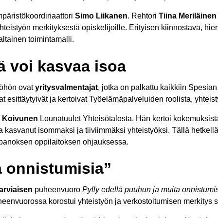
päristökoordinaattori
Simo Liikanen
. Rehtori
Tiina Meriläinen
hteistyön merkityksestä opiskelijoille. Erityisen kiinnostava,
ltainen toimintamalli.
ä voi kasvaa isoa
yöhön ovat
yritysvalmentajat
, jotka on palkattu kaikkiin Spesi
 esittäytyivät ja kertoivat Työelämäpalveluiden roolista, yhteis
a Koivunen
Lounatuulet Yhteisötalosta. Hän kertoi kokemuksist
aa kasvanut isommaksi ja tiiviimmäksi yhteistyöksi. Tällä hetkell
yöpanoksen oppilaitoksen ohjauksessa.
a onnistumisia”
arviaisen
puheenvuoro
Pylly edellä puuhun ja muita onnistumi
uheenvuorossa korostui yhteistyön ja verkostoitumisen merkitys 