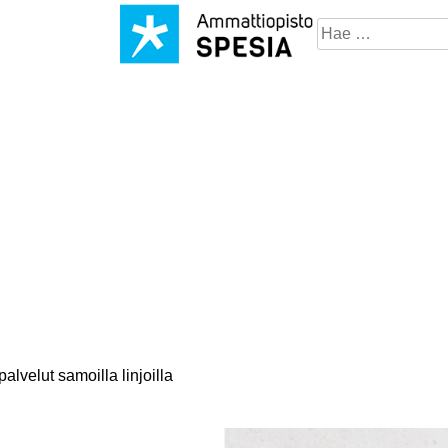
Hae
sivustosta
alvelut samoilla linjoilla