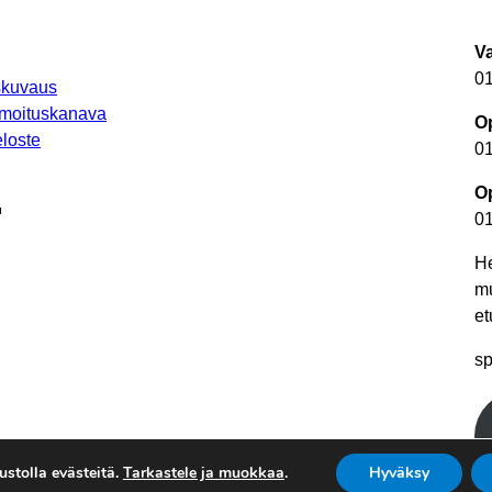
V
0
uskuvaus
lmoituskanava
Op
loste
0
Op
autuu uuteen välilehteen
0
He
m
et
autuu uuteen välilehteen
sp
utuu uuteen välilehteen
teen välilehteen
een välilehteen
stolla evästeitä.
Tarkastele ja muokkaa
.
Hyväksy